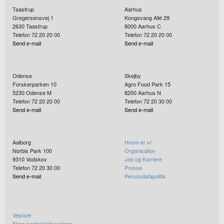
Taastrup
Aarhus
Gregersensvej 1
Kongsvang Allé 29
2630
Taastrup
8000
Aarhus C
Telefon 72 20 20 00
Telefon 72 20 20 00
Send e-mail
Send e-mail
Odense
Skejby
Forskerparken 10
Agro Food Park 15
5230
Odense M
8200
Aarhus N
Telefon 72 20 20 00
Telefon 72 20 30 00
Send e-mail
Send e-mail
Aalborg
Hvem er vi
Norbis Park 100
Organisation
9310
Vodskov
Job og Karriere
Telefon 72 20 30 00
Presse
Send e-mail
Persondatapolitik
Vejviser
Flere kontaktoplysninger