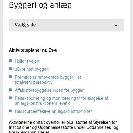
+45 72 20 20 06
Byggeri og anlæg
Send e-mail
Vælg side
Skriv til mig
01.
Introduktion til aktiviteter
02.
Energi og klima
03.
Materialer
Aktivitetsplaner nr. E1-6
04.
Life Science/Miljøteknologi
05.
Produktion
Huller i vejen
06.
Byggeri og anlæg
3D-printet byggeri
07.
DMRI
08.
AgroTech (Teknologisk Institut)
Fremtidens renoverede byggeri i et
totalværdiperspektiv
09.
Tværorganisatoriske udviklingsaktiviteter
10.
Infrastrukturaktiviteter
Send
Affaldsforebyggelse inden for byggeri
11.
Særlige indsatser
Felteksponering og monitorering til forlængelse af
anlægskonstruktioners levetid
Ressourceeffektive anlægskonstruktioner
Aktiviteterne omtalt ovenfor er bl.a. støttet af Styrelsen for
Institutioner og Uddannelsesstøtte under Uddannelses- og
Forskningsministeriet.