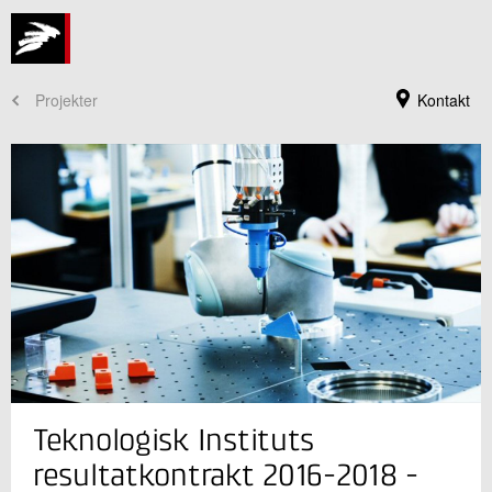
Projekter
Kontakt
Jeg er din kontaktperson
Teknologisk Instituts
Andras Splidt
Koncernadvokat
resultatkontrakt 2016-2018 -
Jura og Compliance