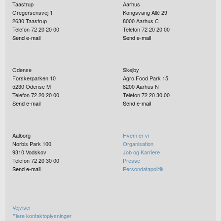
Taastrup
Aarhus
Gregersensvej 1
Kongsvang Allé 29
2630
Taastrup
8000
Aarhus C
Telefon 72 20 20 00
Telefon 72 20 20 00
Send e-mail
Send e-mail
Odense
Skejby
Forskerparken 10
Agro Food Park 15
5230
Odense M
8200
Aarhus N
Telefon 72 20 20 00
Telefon 72 20 30 00
Send e-mail
Send e-mail
Aalborg
Hvem er vi
Norbis Park 100
Organisation
9310
Vodskov
Job og Karriere
Telefon 72 20 30 00
Presse
Send e-mail
Persondatapolitik
Vejviser
Flere kontaktoplysninger