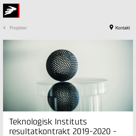
Projekter
Kontakt
Jeg er din kontaktperson
Teknologisk Instituts
Andras Splidt
Koncernadvokat
resultatkontrakt 2019-2020 -
Jura og Compliance