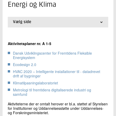
+45 72 20 20 06
Energi og Klima
Send e-mail
Vælg side
Skriv til mig
01.
Introduktion til aktiviteter
02.
Energi og Klima
03.
Materialer
Aktivitetsplaner nr. A 1-5
04.
Life Science/Miljøteknologi
05.
Produktion
Dansk Udviklingscenter for Fremtidens Fleksible
06.
Byggeri og Anlæg
Energisystem
07.
DMRI
Ecodesign 2.0
08.
AgroTech (Bioressourcer og Landbrug og
Digitalisering)
HVAC 2020 – Intelligente installationer til - datadrevet
drift af bygninger
09.
Erhvervsudvikling
Send
Klimatilpasningslaboratoriet
Metrologi til fremtidens digitaliserede industri og
samfund
Aktiviteterne der er omtalt herover er bl.a. støttet af Styrelsen
for Institutioner og Uddannelsesstøtte under Uddannelses-
og Forskningsministeriet.