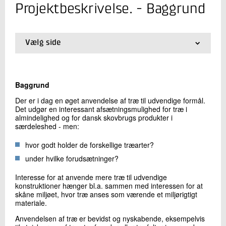
+45 72 20 23 14
Projektbeskrivelse. - Baggrund
Send e-mail
Vælg side
Skriv til mig
01.
Indledning
02.
Baggrund
03.
Forsøg
Baggrund
04.
Træarter
05.
Registrering
Der er i dag en øget anvendelse af træ til udvendige formål.
Det udgør en interessant afsætningsmulighed for træ i
almindelighed og for dansk skovbrugs produkter i
særdeleshed - men:
hvor godt holder de forskellige træarter?
Send
under hvilke forudsætninger?
Interesse for at anvende mere træ til udvendige
konstruktioner hænger bl.a. sammen med interessen for at
skåne miljøet, hvor træ anses som værende et miljørigtigt
materiale.
Anvendelsen af træ er bevidst og nyskabende, eksempelvis