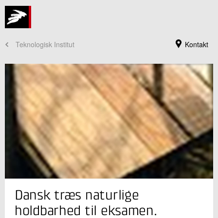
Teknologisk Institut
Kontakt
Jeg er din kontaktperson
Dansk træs naturlige
Berit Lindegaard
Faglig leder, M.Sc.
holdbarhed til eksamen.
Træ og Biomaterialer