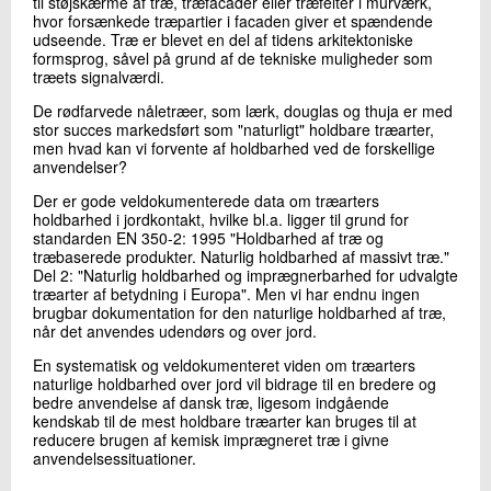
til støjskærme af træ, træfacader eller træfelter i murværk,
hvor forsænkede træpartier i facaden giver et spændende
udseende. Træ er blevet en del af tidens arkitektoniske
formsprog, såvel på grund af de tekniske muligheder som
træets signalværdi.
De rødfarvede nåletræer, som lærk, douglas og thuja er med
stor succes markedsført som "naturligt" holdbare træarter,
men hvad kan vi forvente af holdbarhed ved de forskellige
anvendelser?
Der er gode veldokumenterede data om træarters
holdbarhed i jordkontakt, hvilke bl.a. ligger til grund for
standarden EN 350-2: 1995 "Holdbarhed af træ og
træbaserede produkter. Naturlig holdbarhed af massivt træ."
Del 2: "Naturlig holdbarhed og imprægnerbarhed for udvalgte
træarter af betydning i Europa". Men vi har endnu ingen
brugbar dokumentation for den naturlige holdbarhed af træ,
når det anvendes udendørs og over jord.
En systematisk og veldokumenteret viden om træarters
naturlige holdbarhed over jord vil bidrage til en bredere og
bedre anvendelse af dansk træ, ligesom indgående
kendskab til de mest holdbare træarter kan bruges til at
reducere brugen af kemisk imprægneret træ i givne
anvendelsessituationer.