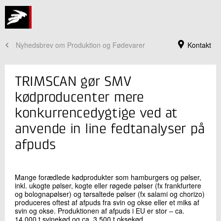
Nyhedsbrev om Produktion og Fødevarer
Kontakt
TRIMSCAN gør SMV
kødproducenter mere
konkurrencedygtige ved at
anvende in line fedtanalyser på
afpuds
Mange forædlede kødprodukter som hamburgers og pølser,
Jeg er din kontaktperson
inkl. ukogte pølser, kogte eller røgede pølser (fx frankfurtere
og bolognapølser) og tørsaltede pølser (fx salami og chorizo)
Dennis Brandborg Nielsen
produceres oftest af afpuds fra svin og okse eller et miks af
Centerchef
svin og okse. Produktionen af afpuds i EU er stor – ca.
Bæredygtighed og Digitalisering
14.000 t svinekød og ca. 3.500 t oksekød.