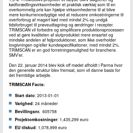
kødforædlingsvirksomheder et praktisk værktøj som til en
overkommelig pris kan hjælpe virksomhederne til at blive
mere konkurrencedygtige ved at reducere omkostningerne til
overforbrug af magert kød med mindst 2% og undgå
tidsforbruget til prøveudtagning og ændringer i recepter.
TRIMSCAN vil forbedre og simplificere produktionsprocessen
ved at gøre kvaliteten af slutproduktet mere ensartet og
mindske andelen af fejlproduktioner, som ikke overholder
lovgivningen og/eller kundespecifikationer, med mindst 2%.
TRIMSCAN er en god forretningsmulighed for branchens
SMV’er.
Den 22. januar 2014 blev kick off mødet afholdt i Parma hvor
den generelle struktur blev fremsat, som vil danne basis for
det fremtidige arbejde.
TRIMSCAN Facts:
Start dato
: 2013‐01‐01
Varighed
: 24 måneder
Bevillingsnr.
605758
Projektomkostninger
: 1,435,299 euro
EU tilskud
: 1,078,999 euro