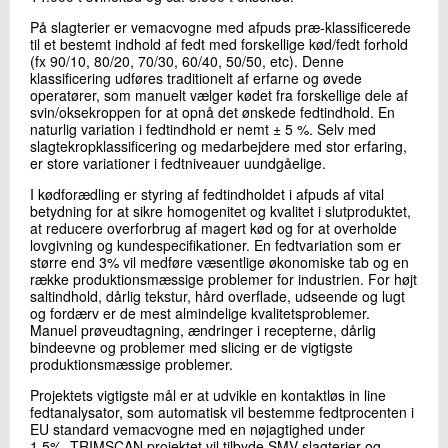
+45 72 20 19 04
På slagterier er vemacvogne med afpuds præ-klassificerede
Send e-mail
til et bestemt indhold af fedt med forskellige kød/fedt forhold
LinkedIn
(fx 90/10, 80/20, 70/30, 60/40, 50/50, etc). Denne
klassificering udføres traditionelt af erfarne og øvede
operatører, som manuelt vælger kødet fra forskellige dele af
svin/oksekroppen for at opnå det ønskede fedtindhold. En
Skriv til mig
naturlig variation i fedtindhold er nemt ± 5 %. Selv med
slagtekropklassificering og medarbejdere med stor erfaring,
er store variationer i fedtniveauer uundgåelige.
I kødforædling er styring af fedtindholdet i afpuds af vital
betydning for at sikre homogenitet og kvalitet i slutproduktet,
at reducere overforbrug af magert kød og for at overholde
lovgivning og kundespecifikationer. En fedtvariation som er
større end 3% vil medføre væsentlige økonomiske tab og en
række produktionsmæssige problemer for industrien. For højt
saltindhold, dårlig tekstur, hård overflade, udseende og lugt
og fordærv er de mest almindelige kvalitetsproblemer.
Send
Manuel prøveudtagning, ændringer i recepterne, dårlig
bindeevne og problemer med slicing er de vigtigste
produktionsmæssige problemer.
Projektets vigtigste mål er at udvikle en kontaktløs in line
fedtanalysator, som automatisk vil bestemme fedtprocenten i
EU standard vemacvogne med en nøjagtighed under
1,5%. TRIMSCAN projektet vil tilbyde SMV slagterier og