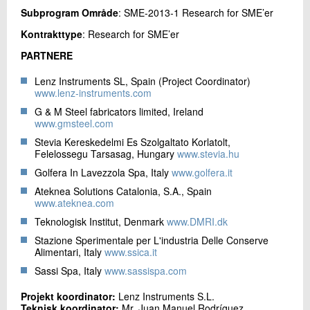
Subprogram Område
: SME‐2013‐1 Research for SME’er
Kontrakttype
: Research for SME’er
PARTNERE
Lenz Instruments SL, Spain (Project Coordinator)
www.lenz‐instruments.com
G & M Steel fabricators limited, Ireland
www.gmsteel.com
Stevia Kereskedelmi Es Szolgaltato Korlatolt,
Felelossegu Tarsasag, Hungary
www.stevia.hu
Golfera In Lavezzola Spa, Italy
www.golfera.it
Ateknea Solutions Catalonia, S.A., Spain
www.ateknea.com
Teknologisk Institut, Denmark
www.DMRI.dk
Stazione Sperimentale per L'industria Delle Conserve
Alimentari, Italy
www.ssica.it
Sassi Spa, Italy
www.sassispa.com
Projekt koordinator:
Lenz Instruments S.L.
Teknisk koordinator:
Mr. Juan Manuel Rodríguez