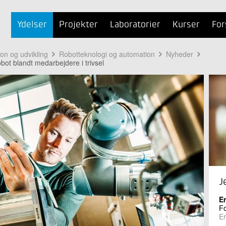
Ydelser
Projekter
Laboratorier
Kurser
For
ion og udvikling
Robotteknologi og automation
Nyheder
bot blandt medarbejdere i trivsel
J
E
Fo
E