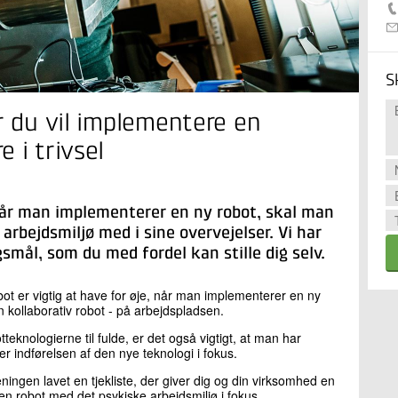
S
r du vil implementere en
 i trivsel
år man implementerer en ny robot, skal man
rbejdsmiljø med i sine overvejelser. Vi har
smål, som du med fordel kan stille dig selv.
bot er vigtig at have for øje, når man implementerer en ny
n kollaborativ robot - på arbejdspladsen.
teknologierne til fulde, er det også vigtigt, at man har
r indførelsen af den nye teknologi i fokus.
eningen lavet en tjekliste, der giver dig og din virksomhed en
e en robot med det psykiske arbejdsmiljø i fokus.