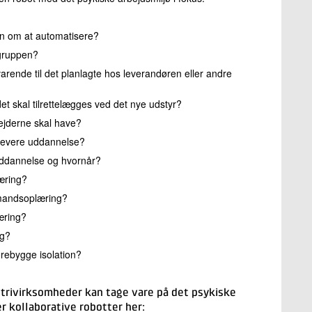
n om at automatisere?
sgruppen?
arende til det planlagte hos leverandøren eller andre
et skal tilrettelægges ved det nye udstyr?
ejderne skal have?
 levere uddannelse?
 uddannelse og hvornår?
læring?
emandsoplæring?
æring?
ng?
orebygge isolation?
strivirksomheder kan tage vare på det psykiske
er kollaborative robotter her: