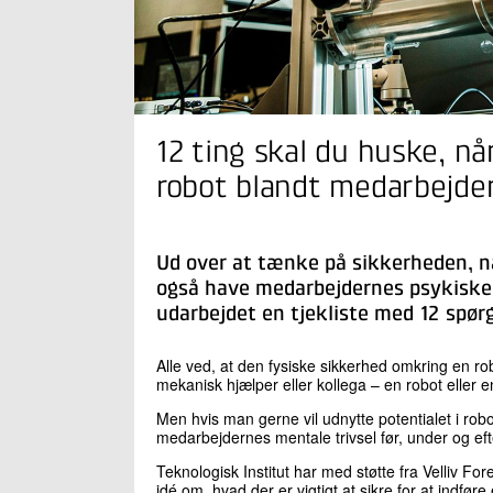
12 ting skal du huske, nå
robot blandt medarbejdere
Ud over at tænke på sikkerheden, n
også have medarbejdernes psykiske a
udarbejdet en tjekliste med 12 spørg
Alle ved, at den fysiske sikkerhed omkring en ro
mekanisk hjælper eller kollega – en robot eller e
Men hvis man gerne vil udnytte potentialet i robot
medarbejdernes mentale trivsel før, under og efte
Teknologisk Institut har med støtte fra Velliv For
idé om, hvad der er vigtigt at sikre for at indfør