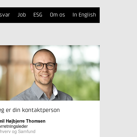
svar
Job
ESG
Om os
In English
eg er din kontaktperson
mil Højbjerre Thomsen
rretningsleder
rhverv og Samfund