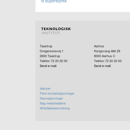
til superstyrke
Taastrup
Aarhus
Gregersensvej 1
Kongsvang Allé 29
2630
Taastrup
8000
Aarhus C
Telefon 72 20 20 00
Telefon 72 20 20 00
Send e-mail
Send e-mail
Vejviser
Flere kontaktoplysninger
Stamoplysninger
Søg medarbejdere
Whistleblowerordning