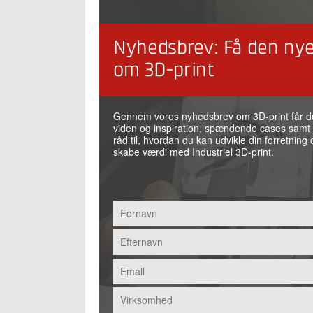
Nyhedsbrev: Få den nye
om 3D-print
Gennem vores nyhedsbrev om 3D-print får d
viden og inspiration, spændende cases samt
råd til, hvordan du kan udvikle din forretning 
skabe værdi med Industriel 3D-print.