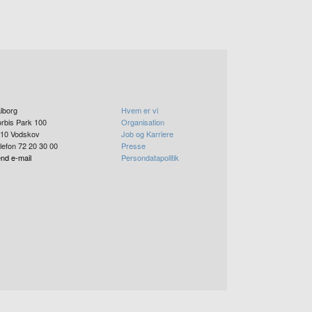
lborg
Hvem er vi
rbis Park 100
Organisation
10
Vodskov
Job og Karriere
lefon 72 20 30 00
Presse
nd e-mail
Persondatapolitik