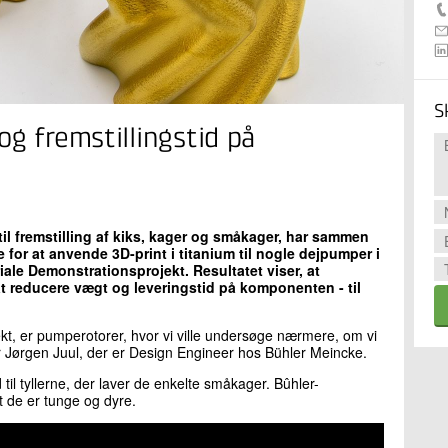
S
g fremstillingstid på
il fremstilling af kiks, kager og småkager, har sammen
for at anvende 3D-print i titanium til nogle dejpumper i
iale Demonstrationsprojekt. Resultatet viser, at
 reducere vægt og leveringstid på komponenten - til
ekt, er pumperotorer, hvor vi ville undersøge nærmere, om vi
er Jørgen Juul, der er Design Engineer hos Bühler Meincke.
il tyllerne, der laver de enkelte småkager. Bûhler-
 de er tunge og dyre.