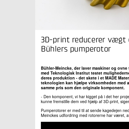
3D-print reducerer vægt o
Bühlers pumperotor
Bühler-Meincke, der laver maskiner og ovne t
med Teknologisk Institut testet mulighederne 
deres produktion - det skete i et MADE Mater
teknologien kan hjælpe virksomheden med at
samme pris som den originale komponent.
- Den komponent, vi har kigget på i det her proj
kunne fremstille dem ved hjælp af 3D-print, sig
Pumperotorer er med til at sende kagedejen ned t
Meinckes udfordring med rotorerne har været, at