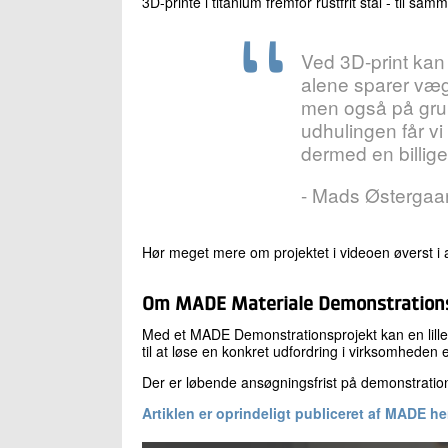
3D-printe i titanium fremfor rustfrit stål - til s
Ved 3D-print kan 
alene sparer vægt
men også på gru
udhulingen får vi 
dermed en billig
- Mads Østergaard
Hør meget mere om projektet i videoen øverst i a
Om MADE Materiale Demonstration
Med et MADE Demonstrationsprojekt kan en lille e
til at løse en konkret udfordring i virksomheden 
Der er løbende ansøgningsfrist på demonstration
Artiklen er oprindeligt publiceret af MADE he