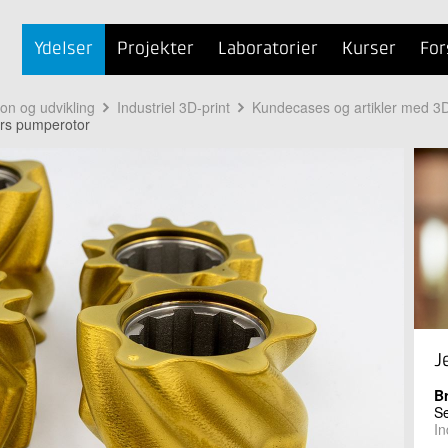
Ydelser
Projekter
Laboratorier
Kurser
For
ion og udvikling
Industriel 3D-print
Kundecases og artikler med 3D
lers pumperotor
J
B
Se
In