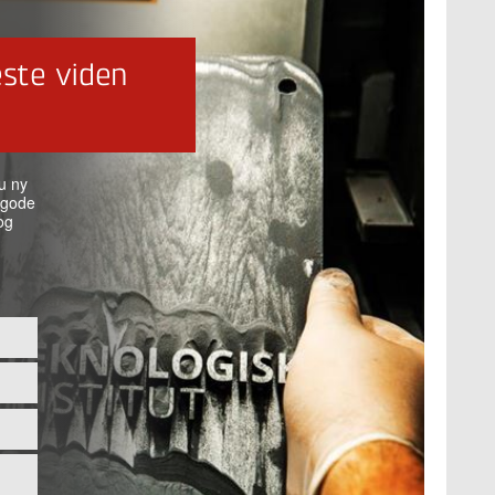
ste viden
u ny
 gode
og