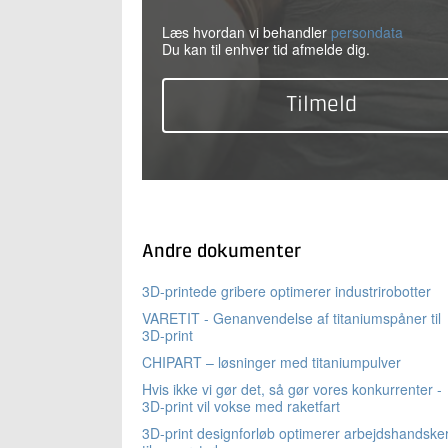
Læs hvordan vi behandler
persondata
Du kan til enhver tid afmelde dig.
Andre dokumenter
3D-printede gribere optimerer industrirobotter
VARETIT - Genanvendelse af titaniumspåner til
3D-print
CHIPART – løsninger med titaniumpulver
Hvis ikke vi gør det, så gør vores konkurrenter -
3D-print vil vokse med raketfart
3D-print designforløb optimerer arbejdshandske