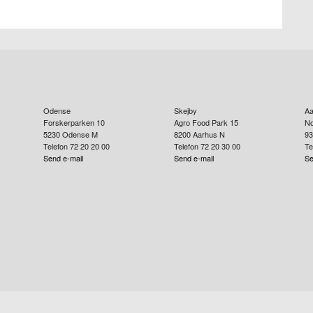
Odense
Skejby
Aa
Forskerparken 10
Agro Food Park 15
No
5230
Odense M
8200
Aarhus N
93
Telefon 72 20 20 00
Telefon 72 20 30 00
Te
Send e-mail
Send e-mail
Se