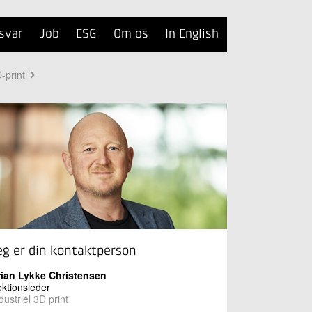
svar
Job
ESG
Om os
In English
-print
eg er din kontaktperson
rian Lykke Christensen
ktionsleder
dustriel 3D print