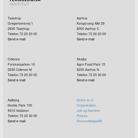
Taastrup
Aarhus
Gregersensvej 1
Kongsvang Allé 29
2630
Taastrup
8000
Aarhus C
Telefon 72 20 20 00
Telefon 72 20 20 00
Send e-mail
Send e-mail
Odense
Skejby
Forskerparken 10
Agro Food Park 15
5230
Odense M
8200
Aarhus N
Telefon 72 20 20 00
Telefon 72 20 30 00
Send e-mail
Send e-mail
Aalborg
Hvem er vi
Norbis Park 100
Organisation
9310
Vodskov
Job og Karriere
Telefon 72 20 30 00
Presse
Send e-mail
Persondatapolitik