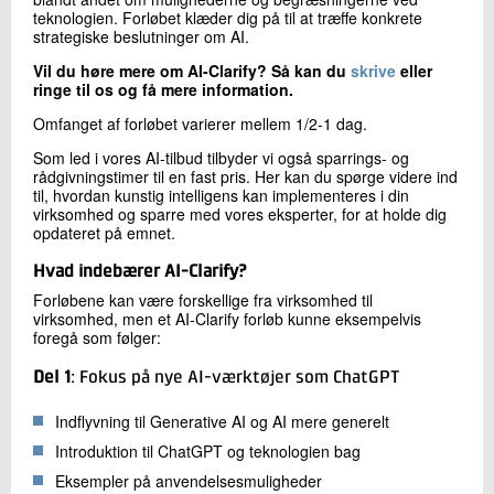
+45 72 20 15 33
teknologien. Forløbet klæder dig på til at træffe konkrete
strategiske beslutninger om AI.
Send e-mail
LinkedIn
Vil du høre mere om AI-Clarify? Så kan du
skrive
eller
ringe til os og få mere information.
Omfanget af forløbet varierer mellem 1/2-1 dag.
Skriv til mig
Som led i vores AI-tilbud tilbyder vi også sparrings- og
rådgivningstimer til en fast pris. Her kan du spørge videre ind
til, hvordan kunstig intelligens kan implementeres i din
virksomhed og sparre med vores eksperter, for at holde dig
opdateret på emnet.
Hvad indebærer AI-Clarify?
Forløbene kan være forskellige fra virksomhed til
virksomhed, men et AI-Clarify forløb kunne eksempelvis
foregå som følger:
Send
Del 1
: Fokus på nye AI-værktøjer som ChatGPT
Indflyvning til Generative AI og AI mere generelt
Introduktion til ChatGPT og teknologien bag
Eksempler på anvendelsesmuligheder