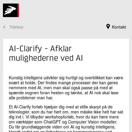
Ydelser
Kontakt
AI-Clarify - Afklar
mulighederne ved AI
Kunstig intelligens udvikler sig hurtigt og overblikket kan være
svært at holde. Der findes mange processer der kan gøres
nemmere med AI, men man skal også passe på med at
spænde vognen foran hesten og tænke, at AI nok skal løse
alle problemer man har.
Et AI-Clarify forløb hjælper dig med at stille skarpt på de
Jeg er din kontaktperson
teknologier, som du har hørt om, men måske ikke helt har sat
dig ind i. Vi tilbyder workshopforløb, hvor du kan høre mere
Nicolai Fog Hansen
om værktøjer som ChatGPT og Computer Vision modeller.
Sektionsleder
Du får grundlæggende viden om AI og kunstig intelligens,
Landbrug og Digitalisering
blandt andet om mulighederne og begræsningerne ved