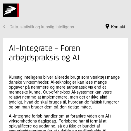
Data, statistik og kunstig intelligens
Kontakt
AI-Integrate - Foren
arbejdspraksis og AI
Kunstig intelligens bliver allerede brugt som værktøj i mange
danske virksomheder. AI-teknologier kan løse mange
opgaver på nemmere og mere automatisk vis end et
menneske kunne. Out-of-the-box AI-systemer kan være
relativt nemme at implementere, men det er ikke altid
tydeligt, hvad de skal bruges til, hvordan de faktisk fungerer
og om man bruger dem på den rigtige måde.
Jeg er din kontaktperson
AI-Integrate forløb handler om at forankre viden om AI i
Nicolai Fog Hansen
virksomhedens dagligdag. Forløbene har til formål at
Sektionsleder
opkvalificere og uddanne, så du ikke er bundet af
Landbrug og Digitalisering
samarbejdspartnere for at udvikle og vedligeholde AI-