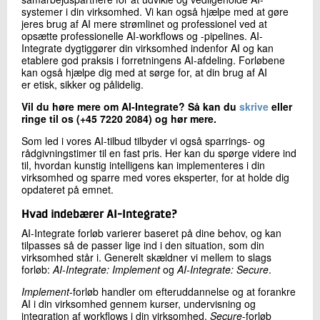
+45 72 20 15 33
systemer i din virksomhed. Vi kan også hjælpe med at gøre
jeres brug af AI mere strømlinet og professionel ved at
Send e-mail
opsætte professionelle AI-workflows og -pipelines. AI-
LinkedIn
Integrate dygtiggører din virksomhed indenfor AI og kan
etablere god praksis i forretningens AI-afdeling. Forløbene
kan også hjælpe dig med at sørge for, at din brug af AI
er etisk, sikker og pålidelig.
Skriv til mig
Vil du høre mere om AI-Integrate? Så kan du
skrive
eller
ringe til os (+45 7220 2084) og hør mere.
Som led i vores AI-tilbud tilbyder vi også sparrings- og
rådgivningstimer til en fast pris. Her kan du spørge videre ind
til, hvordan kunstig intelligens kan implementeres i din
virksomhed og sparre med vores eksperter, for at holde dig
opdateret på emnet.
Hvad indebærer AI-Integrate?
Send
AI-Integrate forløb varierer baseret på dine behov, og kan
tilpasses så de passer lige ind i den situation, som din
virksomhed står i. Generelt skældner vi mellem to slags
forløb:
AI-Integrate: Implement
og
AI-Integrate: Secure
.
Implement
-forløb handler om efteruddannelse og at forankre
AI i din virksomhed gennem kurser, undervisning og
integration af workflows i din virksomhed.
Secure
-forløb