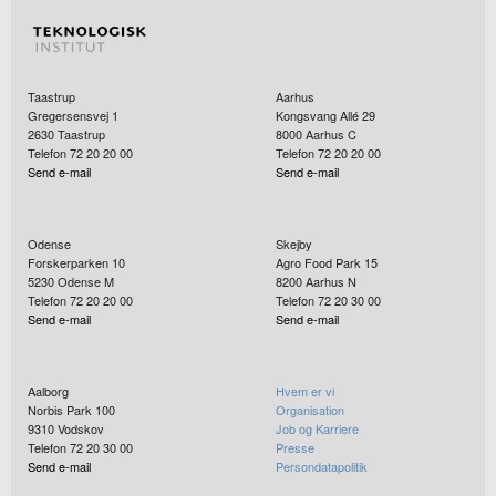
Taastrup
Aarhus
Gregersensvej 1
Kongsvang Allé 29
2630
Taastrup
8000
Aarhus C
Telefon 72 20 20 00
Telefon 72 20 20 00
Send e-mail
Send e-mail
Odense
Skejby
Forskerparken 10
Agro Food Park 15
5230
Odense M
8200
Aarhus N
Telefon 72 20 20 00
Telefon 72 20 30 00
Send e-mail
Send e-mail
Aalborg
Hvem er vi
Norbis Park 100
Organisation
9310
Vodskov
Job og Karriere
Telefon 72 20 30 00
Presse
Send e-mail
Persondatapolitik