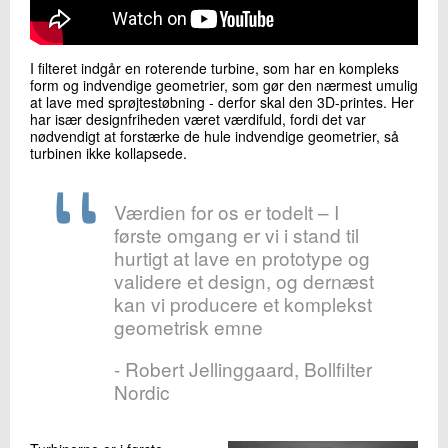
I filteret indgår en roterende turbine, som har en kompleks
form og indvendige geometrier, som gør den nærmest umulig
at lave med sprøjtestøbning - derfor skal den 3D-printes. Her
har især designfriheden været værdifuld, fordi det var
nødvendigt at forstærke de hule indvendige geometrier, så
turbinen ikke kollapsede.
Værdien for os er todelt – I
første omgang er vi i stand til
hurtigt at lave en prototype og
validere et design, og dernæst
kan vi producere et komplekst
geometrisk emne
- Robert Jellinggaard, Bollfilter
Nordic