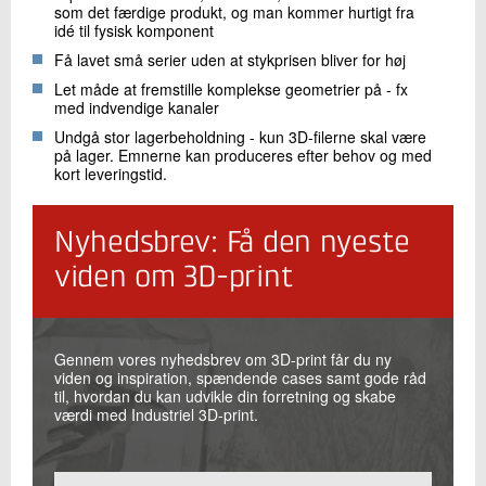
som det færdige produkt, og man kommer hurtigt fra
idé til fysisk komponent
Få lavet små serier uden at stykprisen bliver for høj
Let måde at fremstille komplekse geometrier på - fx
med indvendige kanaler
Undgå stor lagerbeholdning - kun 3D-filerne skal være
på lager. Emnerne kan produceres efter behov og med
kort leveringstid.
Nyhedsbrev: Få den nyeste
viden om 3D-print
Gennem vores nyhedsbrev om 3D-print får du ny
viden og inspiration, spændende cases samt gode råd
til, hvordan du kan udvikle din forretning og skabe
værdi med Industriel 3D-print.