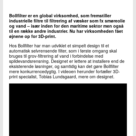
+45 72 20 20 58
Send e-mail
Bollfilter er en global virksomhed, som fremstiller
LinkedIn
industrielle filtre til filtrering af væsker som fx smøreolie
og vand – især inden for den maritime sektor men også
til en række andre industrier. Nu har virksomheden fået
øjnene op for 3D-print.
Skriv til mig
Hos Bollfilter har man udviklet et simpelt design til et
automatisk selvrensende filter, som i første omgang skal
bruges til grov-filtrering af vand i forbindelse med
spildevandsrensning. Designet er lettere at installere end de
eksisterende løsninger, og samtidig kan det gøre Bollfilter
mere konkurrencedygtig. I videoen herunder fortæller 3D-
print specialist, Tobias Lundsgaard, mere om designet.
Send