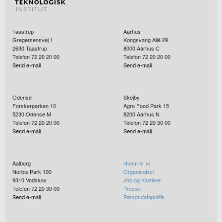
Taastrup
Aarhus
Gregersensvej 1
Kongsvang Allé 29
2630
Taastrup
8000
Aarhus C
Telefon 72 20 20 00
Telefon 72 20 20 00
Send e-mail
Send e-mail
Odense
Skejby
Forskerparken 10
Agro Food Park 15
5230
Odense M
8200
Aarhus N
Telefon 72 20 20 00
Telefon 72 20 30 00
Send e-mail
Send e-mail
Aalborg
Hvem er vi
Norbis Park 100
Organisation
9310
Vodskov
Job og Karriere
Telefon 72 20 30 00
Presse
Send e-mail
Persondatapolitik