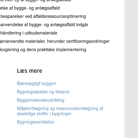
else af bygge- og anlægsaffald
besparelser ved affaldsressourceoptimering
enanvendelse af bygge- og anlægsaffald indgår
dshåndtering i udbudsmateriale
 genanvendte materialer, herunder certificeringsordninger
lovgivning og dens praktiske implementering
Læs mere
Bæredygtigt byggeri
Bygningsskader og tilstand
e
Byggematerialeudvikling
Miljøkortlægning og ressourcekortlægning af
r
skadelige stoffer i bygninger
Bygningsventilation