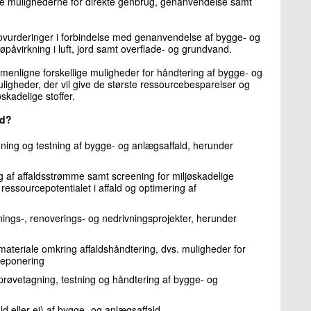
dække mulighederne for direkte genbrug, genanvendelse samt
ovurderinger i forbindelse med genanvendelse af bygge- og
jøpåvirkning i luft, jord samt overflade- og grundvand.
mmenligne forskellige muligheder for håndtering af bygge- og
ligheder, der vil give de største ressourcebesparelser og
skadelige stoffer.
ed?
ing og testning af bygge- og anlægsaffald, herunder
 af affaldsstrømme samt screening for miljøskadelige
f ressourcepotentialet i affald og optimering af
ngs-, renoverings- og nedrivningsprojekter, herunder
materiale omkring affaldshåndtering, dvs. muligheder for
deponering
røvetagning, testning og håndtering af bygge- og
fald eller ej) af bygge- og anlægsaffald