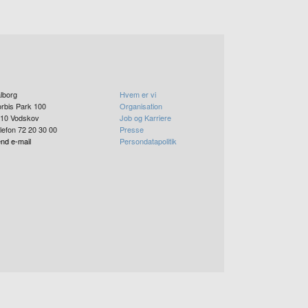
lborg
Hvem er vi
rbis Park 100
Organisation
10
Vodskov
Job og Karriere
lefon 72 20 30 00
Presse
nd e-mail
Persondatapolitik