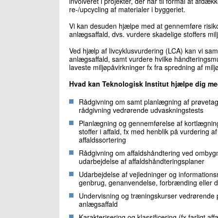
involveret i projekter, der har til formål at af
re-/upcycling af materialer i byggeriet.
Vi kan desuden hjælpe med at gennemføre risik
anlægsaffald, dvs. vurdere skadelige stoffers mil
Ved hjælp af livcyklusvurdering (LCA) kan vi sa
anlægsaffald, samt vurdere hvilke håndteringsmu
laveste miljøpåvirkninger fx fra spredning af miljø
Hvad kan Teknologisk Institut hjælpe dig m
Rådgivning om samt planlægning af prøvetagn
rådgivning vedrørende udvaskningstests
Planlægning og gennemførelse af kortlægning
stoffer i affald, fx med henblik på vurdering a
affaldssortering
Rådgivning om affaldshåndtering ved ombygni
udarbejdelse af affaldshåndteringsplaner
Udarbejdelse af vejledninger og informations
genbrug, genanvendelse, forbrænding eller 
Undervisning og træningskurser vedrørende p
anlægsaffald
Karakterisering og klassificering (fx farligt af