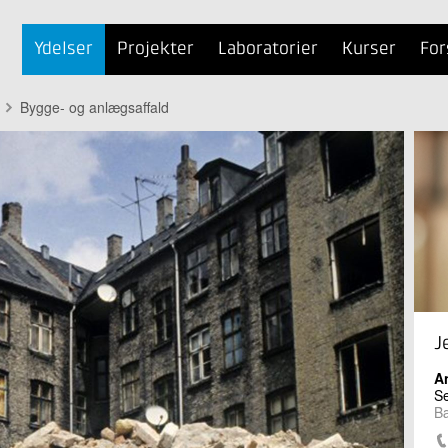
Ydelser
Projekter
Laboratorier
Kurser
For
Bygge- og anlægsaffald
J
A
Se
Bæ