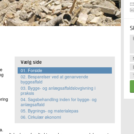
S
Vælg side
de
01.
Forside
og
02.
Besparelser ved at genanvende
byggeaffald
03.
Bygge- og anlægsaffaldslovgivning i
praksis
ering
04.
Sagsbehandling inden for bygge- og
anlægsaffald
05.
Bygnings- og materialepas
06.
Cirkulær økonomi
a.