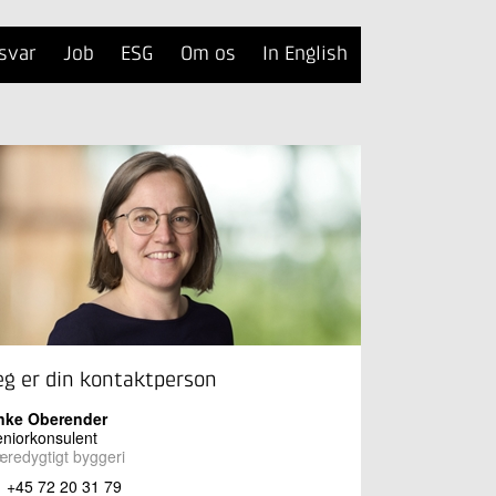
svar
Job
ESG
Om os
In English
eg er din kontaktperson
nke Oberender
niorkonsulent
redygtigt byggeri
+45 72 20 31 79