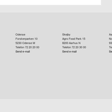
Odense
Skejby
Aa
Forskerparken 10
Agro Food Park 15
No
5230
Odense M
8200
Aarhus N
93
Telefon 72 20 20 00
Telefon 72 20 30 00
Te
Send e-mail
Send e-mail
Se