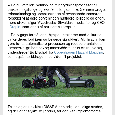
– De nuværende bombe- og minerydningsprocesser er
omkostningstunge og ekstremt langsomme. Gennem brug af
robotteknologi og kombinationen af avancerede sensorer
forsøger vi at gøre oprydningen hurtigere, billigere og endnu
mere sikker, siger V’yacheslav Shvaidak, medstifter og CEO
i
Dropla
, som er en af partnerne i projektet.
– Det vigtige formål er at hjælpe ukrainerne med at kunne
dyrke deres jord igen og bevæge sig sikkert. Alt, hvad vi kan
gøre for at automatisere processen og reducere antallet af
menneskelige bombe- og mineryddere, er et vigtigt bidrag,
understreger Bo Bischoff fra
Copenhagen Hazard Mapping
,
som også har bidraget med viden til projektet.
Teknologien udviklet i DISARM er stadig i de tidlige stadier,
og der er et stykke vej endnu, før den kan implementeres i