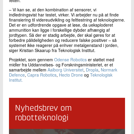
felten.
– Vi kan se, at den kombination af sensorer, vi
indledningsvist har testet, virker. Vi arbejder nu på at finde
finansiering til videreudvikling og felttestning af teknologierne.
Det er en udfordrende opgave at løse, da ueksploderet
ammunition kan ligge i forskellige dybder afhængig af
jordtypen. Så der er stadig arbejde, der skal gøres for at
forbedre pålideligheden og reducere falske positiver – så
systemet ikke reagerer på enhver metalgenstand i jorden,
siger Kristian Skaarup fra Teknologisk Institut.
Projektet, som gennem
Odense Robotics
er støttet med
midler fra Uddannelses- og Forskningsministeriet, er et
samarbejde mellem
Aalborg Universitet
,
Dropla
,
Normark
Defence
,
Capra Robotics
,
Hecto Drone
og
Teknologisk
Institut.
Nyhedsbrev om
robotteknologi