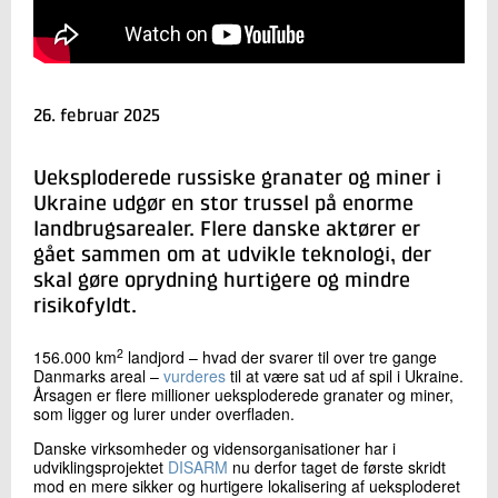
+45 72 20 15 14
Send e-mail
Skriv til mig
26. februar 2025
Ueksploderede russiske granater og miner i
Ukraine udgør en stor trussel på enorme
landbrugsarealer. Flere danske aktører er
gået sammen om at udvikle teknologi, der
skal gøre oprydning hurtigere og mindre
risikofyldt.
Send
2
156.000 km
landjord – hvad der svarer til over tre gange
Danmarks areal –
vurderes
til at være sat ud af spil i Ukraine.
Årsagen er flere millioner ueksploderede granater og miner,
som ligger og lurer under overfladen.
Danske virksomheder og vidensorganisationer har i
udviklingsprojektet
DISARM
nu derfor taget de første skridt
mod en mere sikker og hurtigere lokalisering af ueksploderet