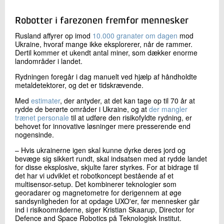
Robotter i farezonen fremfor mennesker
Rusland affyrer op imod
10.000 granater om dagen
mod
Ukraine, hvoraf mange ikke eksplorerer, når de rammer.
Dertil kommer et ukendt antal miner, som dækker enorme
landområder i landet.
Rydningen foregår i dag manuelt ved hjælp af håndholdte
metaldetektorer, og det er tidskrævende.
Med
estimater
, der antyder, at det kan tage op til 70 år at
rydde de berørte områder i Ukraine, og at
der mangler
trænet personale
til at udføre den risikofyldte rydning, er
behovet for innovative løsninger mere presserende end
nogensinde.
– Hvis ukrainerne igen skal kunne dyrke deres jord og
bevæge sig sikkert rundt, skal indsatsen med at rydde landet
for disse eksplosive, skjulte farer styrkes. For at bidrage til
det har vi udviklet et robotkoncept bestående af et
multisensor-setup. Det kombinerer teknologier som
georadarer og magnetometre for derigennem at øge
sandsynligheden for at opdage UXO'er, før mennesker går
ind i risikoområderne, siger Kristian Skaarup, Director for
Defence and Space Robotics på Teknologisk Institut.