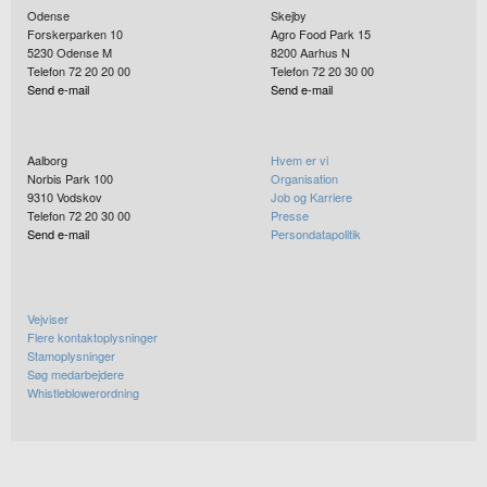
Odense
Skejby
Forskerparken 10
Agro Food Park 15
5230
Odense M
8200
Aarhus N
Telefon 72 20 20 00
Telefon 72 20 30 00
Send e-mail
Send e-mail
Aalborg
Hvem er vi
Norbis Park 100
Organisation
9310
Vodskov
Job og Karriere
Telefon 72 20 30 00
Presse
Send e-mail
Persondatapolitik
Vejviser
Flere kontaktoplysninger
Stamoplysninger
Søg medarbejdere
Whistleblowerordning