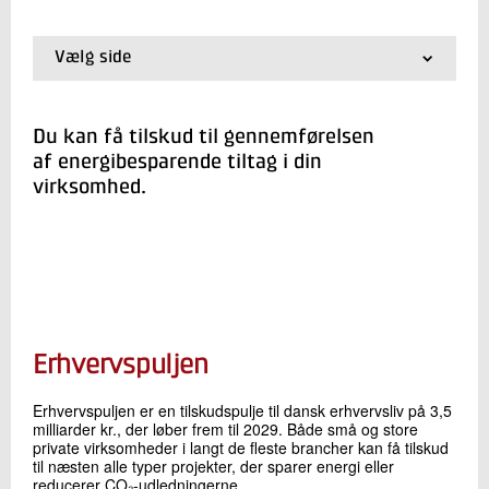
+45 72 20 20 28
Send e-mail
Vælg side
01.
Forside
02.
Energi- og klimasyn
Skriv til mig
03.
Energiledelse
Du kan få tilskud til gennemførelsen
04.
Energioptimering i industrien
af energibesparende tiltag i din
05.
Tilskud til energibesparelser
virksomhed.
Send
Erhvervspuljen
Erhvervspuljen er en tilskudspulje til dansk erhvervsliv på 3,5
milliarder kr., der løber frem til 2029. Både små og store
private virksomheder i langt de fleste brancher kan få tilskud
til næsten alle typer projekter, der sparer energi eller
reducerer CO₂-udledningerne.