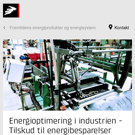
Fremtidens energiprodukter og energisystem
Kontakt
Jeg er din kontaktperson
Energioptimering i industrien -
Søren Draborg
Forretningsleder
Tilskud til energibesparelser
Energieffektivisering og Ventilation