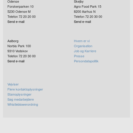
Odense
Skejby
Forskerparken 10
Agro Food Park 15
5230
Odense M
8200
Aarhus N
Telefon 72 20 20 00
Telefon 72 20 30 00
Send e-mail
Send e-mail
Aalborg
Hvem er vi
Norbis Park 100
Organisation
9310
Vodskov
Job og Karriere
Telefon 72 20 30 00
Presse
Send e-mail
Persondatapolitik
Vejviser
Flere kontaktoplysninger
Stamoplysninger
Søg medarbejdere
Whistleblowerordning