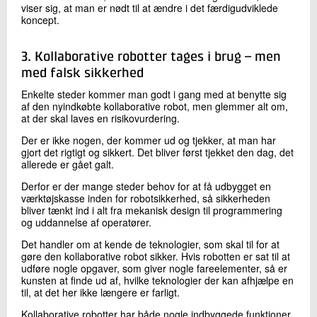
viser sig, at man er nødt til at ændre i det færdigudviklede
koncept.
3. Kollaborative robotter tages i brug – men
med falsk sikkerhed
Enkelte steder kommer man godt i gang med at benytte sig
af den nyindkøbte kollaborative robot, men glemmer alt om,
at der skal laves en risikovurdering.
Der er ikke nogen, der kommer ud og tjekker, at man har
gjort det rigtigt og sikkert. Det bliver først tjekket den dag, det
allerede er gået galt.
Derfor er der mange steder behov for at få udbygget en
værktøjskasse inden for robotsikkerhed, så sikkerheden
bliver tænkt ind i alt fra mekanisk design til programmering
og uddannelse af operatører.
Det handler om at kende de teknologier, som skal til for at
gøre den kollaborative robot sikker. Hvis robotten er sat til at
udføre nogle opgaver, som giver nogle fareelementer, så er
kunsten at finde ud af, hvilke teknologier der kan afhjælpe en
til, at det her ikke længere er farligt.
Kollaborative robotter har både nogle indbyggede funktioner,