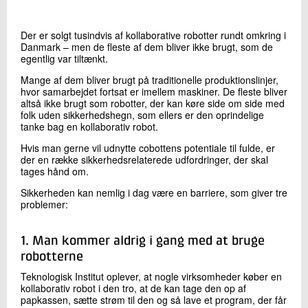
+45 72 20 28 59
Send e-mail
Der er solgt tusindvis af kollaborative robotter rundt omkring i
LinkedIn
Danmark – men de fleste af dem bliver ikke brugt, som de
egentlig var tiltænkt.
Mange af dem bliver brugt på traditionelle produktionslinjer,
Skriv til mig
hvor samarbejdet fortsat er imellem maskiner. De fleste bliver
altså ikke brugt som robotter, der kan køre side om side med
folk uden sikkerhedshegn, som ellers er den oprindelige
tanke bag en kollaborativ robot.
Hvis man gerne vil udnytte cobottens potentiale til fulde, er
der en række sikkerhedsrelaterede udfordringer, der skal
tages hånd om.
Sikkerheden kan nemlig i dag være en barriere, som giver tre
problemer:
Send
1. Man kommer aldrig i gang med at bruge
robotterne
Teknologisk Institut oplever, at nogle virksomheder køber en
kollaborativ robot i den tro, at de kan tage den op af
papkassen, sætte strøm til den og så lave et program, der får