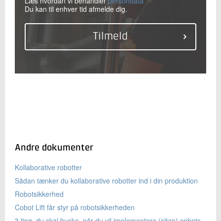
Læs hvordan vi behandler
persondata
Du kan til enhver tid afmelde dig.
Andre dokumenter
Kollaborative robotter
Sådan tænker du kollaborative robotter ind i din produktion
Robotsikkerhed
Cobot Lift får styr på robotsikkerheden
3 ting, du skal huske, når du vil implementere (sikre) cobots