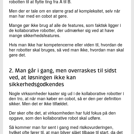
robotten til at flytte ting fra A til B.
Men der er tale om en større grad af kompleksitet, selv når
man har med en cobot at gøre.
Mange gør ikke brug af alle de features, som faktisk ligger i
de kollaborative robotter, der udmærker sig ved at have
mange sikkerhedsfeatures.
Hvis man ikke har kompetencerne eller viden til, hvordan de
her robotter skal bruges, så ved man ikke, hvordan man skal
gøre det.
2. Man går i gang, men overraskes til sidst
ved, at løsningen ikke kan
sikkerhedsgodkendes
Nogle virksomheder kaster sig ud i de kollaborative robotter i
den tro, at når man køber en cobot, så er den per definition
sikker. Men det er ikke tilfældet.
Der sker ofte det, at virksomheden har fuld fokus på den
opgave, som den kollaborative robot skal udføre.
Så kommer man for sent i gang med risikovurderingen,
hvilket ofte fører til, at man bliver slået tilbage til start, da det