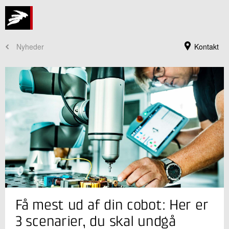
Nyheder
Kontakt
Jeg er din kontaktperson
Få mest ud af din cobot: Her er
Søren Peter Johansen
Faglig leder
3 scenarier, du skal undgå
Robotteknologi