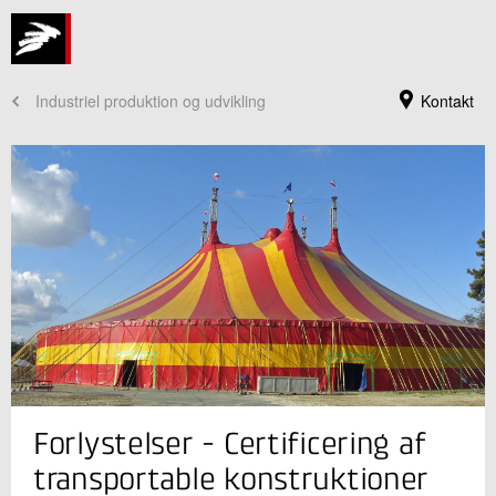
Industriel produktion og udvikling
Kontakt
Jeg er din kontaktperson
Forlystelser - Certificering af
Rolf Heier
Seniorkonsulent
transportable konstruktioner
Certificering og Inspektion