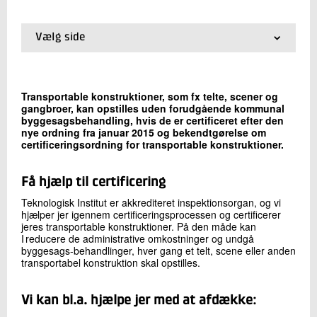
+45 72 20 18 47
Send e-mail
Vælg side
01.
Inspektion og certificering af forlystelser og
transportable konstruktioner
Skriv til mig
02.
Sikkerhedsinspektion af forlystelser
Transportable konstruktioner, som fx telte, scener og
03.
Certificering af transportable konstruktioner
gangbroer, kan opstilles uden forudgående kommunal
byggesagsbehandling, hvis de er certificeret efter den
nye ordning fra januar 2015 og bekendtgørelse om
certificeringsordning for transportable konstruktioner.
Få hjælp til certificering
Teknologisk Institut er akkrediteret inspektionsorgan, og vi
Send
hjælper jer igennem certificeringsprocessen og certificerer
jeres transportable konstruktioner. På den måde kan
I reducere de administrative omkostninger og undgå
byggesags-behandlinger, hver gang et telt, scene eller anden
transportabel konstruktion skal opstilles.
Vi kan bl.a. hjælpe jer med at afdække: