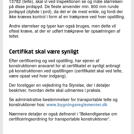
13782 (telte), skal vi ved inspektionen se og måle størrelsen
på disse jordspyd. De fleste anvender min. 800 mm runde
jordspyd (dybde i jord), da det er de mest enkle, og fordi der
ikke kræves kontrol i form af en trækprøve ved hver opstilling.
Andre størrelser og typer kan også bruges, men dette vil
oftest kræve, at der er udført trækprøve før opsætningen af
teltet.
Certifikat skal være synligt
Efter certificering og ved opstilling, har ejeren af
konstruktionen ansvaret for at certifikatet er synligt anbragt
på konstruktionen ved opstillingen (certifikatet skal ved telte,
være opsat ved hver indgang).
Der foreligger en vejledning fra Styrelse, der i detaljer
beskriver, hvordan dette skal udmøntes i praksis.
Se administrative bestemmelser for transportable telte og
konstruktioner hos:
www.bygningsreglementet.dk
Nærmere detaljer er også defineret i ”Bekendtgørelse om
certificeringsordning for transportable konstruktioner”.