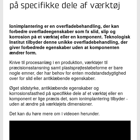
+45 72 20 15 77
på specifikke dele af værktøj
Send e-mail
Ionimplantering er en overfladebehandling, der kan
forbedre overfladeegenskaber som fx slid, slip og
Skriv til mig
korrosion på et værktøj eller en komponent. Teknologisk
Institut tilbyder denne unikke overfladebehandling, der
giver forbedrede egenskaber uden at komponenten
ændrer form.
Knive til procesanlæg i en produktion, værktøjer til
præcisionsstansning samt plastsprøjtestøbeforme er bare
nogle emner, der har behov for enten modstandsdygtighed
over for slid eller antiklæbende egenskaber.
Øget slidstyrke, antiklæbende egenskaber og
korrosionsfasthed på specifikke dele af et værktøj eller en
Send
komponent er lige præcis det, som ionimplantering tilbyder -
uden at ændre på værktøjets dimensioner.
Det kan du høre mere om i videoen herunder.