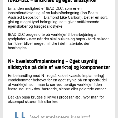
IBAD-DLC – antiklæb og øget slidstyrke
En anden mulighed er IBAD-DLC, som er en
ionstråleudfældning af en kulstofbelægning (Ion Beam
Assisted Deposition - Diamond Like Carbon). Det er en sort,
glat og meget tynd belægning, som giver antiklæbende
egenskaber og forøget slidstyrke.
IBAD-DLC bruges ofte på værktøjer til bearbejdning af
tyndplader - især når det skal bukkes og bøjes - fordi risikoen
for ridser bliver meget mindre i det materiale, der
bearbejdes.
N+ kvælstofimplantering – Øget usynlig
slidstyrke på dele af værktøj og komponenter
En behandling med N+ (også kaldet kvælstofimplantering)
imødekommer behovet for en øget styrke på en specifik del
af værktøjet, som man fx ser ved færdige værktøjer i den
finere industri - dvs. hærdede, slebne eller polerede emner.
Det kan også bruges til knive i procesanlæg, hvor man for
eksempel skærer fisk eller kød:
Ved at implantere kvælstof