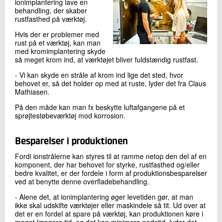
ionimplantering lave en
behandling, der skaber
rustfasthed på værktøj.
Hvis der er problemer med
rust på et værktøj, kan man
med kromimplantering skyde
så meget krom ind, at værktøjet bliver fuldstændig rustfast.
- Vi kan skyde en stråle af krom ind lige det sted, hvor
behovet er, så det holder op med at ruste, lyder det fra Claus
Mathiasen.
På den måde kan man fx beskytte luftafgangene på et
sprøjtestøbeværktøj mod korrosion.
Besparelser i produktionen
Fordi ionstrålerne kan styres til at ramme netop den del af en
komponent, der har behovet for styrke, rustfasthed og/eller
bedre kvalitet, er der fordele i form af produktionsbesparelser
ved at benytte denne overfladebehandling.
- Alene det, at ionimplantering øger levetiden gør, at man
ikke skal udskifte værktøjer eller maskindele så tit. Ud over at
det er en fordel at spare på værktøj, kan produktionen køre i