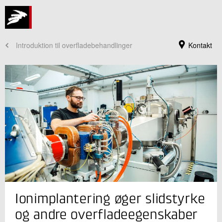
Introduktion til overfladebehandlinger
Kontakt
Jeg er din kontaktperson
Ionimplantering øger slidstyrke
Claus Mathiasen
Seniorspecialist, B.Sc. Fysik
og andre overfladeegenskaber
Tribologi