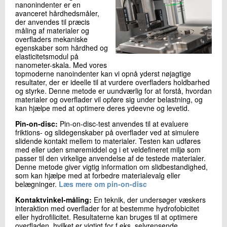
nanonindenter er en
avanceret hårdhedsmåler,
der anvendes til præcis
måling af materialer og
overfladers mekaniske
egenskaber som hårdhed og
elasticitetsmodul på
nanometer-skala. Med vores
topmoderne nanoindenter kan vi opnå yderst nøjagtige
resultater, der er ideelle til at vurdere overfladers holdbarhed
og styrke. Denne metode er uundværlig for at forstå, hvordan
materialer og overflader vil opføre sig under belastning, og
kan hjælpe med at optimere deres ydeevne og levetid.
Pin-on-disc:
Pin-on-disc-test anvendes til at evaluere
friktions- og slidegenskaber på overflader ved at simulere
slidende kontakt mellem to materialer. Testen kan udføres
med eller uden smøremiddel og i et veldefineret miljø som
passer til den virkelige anvendelse af de testede materialer.
Denne metode giver vigtig information om slidbestandighed,
som kan hjælpe med at forbedre materialevalg eller
belægninger.
Læs mere om pin-on-disc
Kontaktvinkel-måling:
En teknik, der undersøger væskers
interaktion med overflader for at bestemme hydrofobicitet
eller hydrofilicitet. Resultaterne kan bruges til at optimere
overfladen, hvilket er vigtigt for f.eks. selvrensende