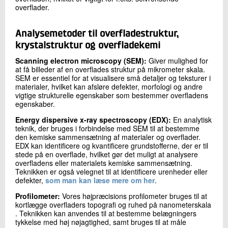
overflader.
Analysemetoder til overfladestruktur,
krystalstruktur og overfladekemi
Scanning electron microscopy (SEM):
Giver mulighed for
at få billeder af en overflades struktur på mikrometer skala.
SEM er essentiel for at visualisere små detaljer og teksturer i
materialer, hvilket kan afsløre defekter, morfologi og andre
vigtige strukturelle egenskaber som bestemmer overfladens
egenskaber.
Energy dispersive x-ray spectroscopy (EDX):
En analytisk
teknik, der bruges i forbindelse med SEM til at bestemme
den kemiske sammensætning af materialer og overflader.
EDX kan identificere og kvantificere grundstofferne, der er til
stede på en overflade, hvilket gør det muligt at analysere
overfladens eller materialets kemiske sammensætning.
Teknikken er også velegnet til at identificere urenheder eller
defekter,
som man kan læse mere om her
.
Profilometer:
Vores højpræcisions profilometer bruges til at
kortlægge overfladers topografi og ruhed på nanometerskala
. Teknikken kan anvendes til at bestemme belægningers
tykkelse med høj nøjagtighed, samt bruges til at måle