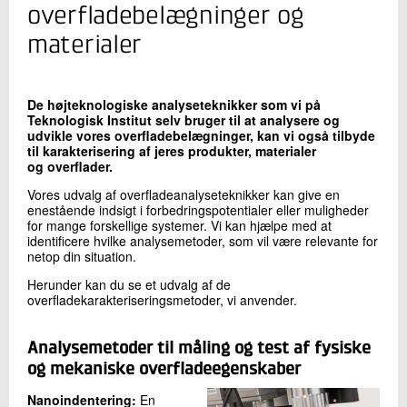
+45 72 20 17 18
overfladebelægninger og
Send e-mail
materialer
Skriv til mig
De højteknologiske analyseteknikker som vi på
Teknologisk Institut selv bruger til at analysere og
udvikle vores overfladebelægninger, kan vi også tilbyde
til karakterisering af jeres produkter, materialer
og overflader.
Vores udvalg af overfladeanalyseteknikker kan give en
enestående indsigt i forbedringspotentialer eller muligheder
for mange forskellige systemer. Vi kan hjælpe med at
identificere hvilke analysemetoder, som vil være relevante for
netop din situation.
Send
Herunder kan du se et udvalg af de
overfladekarakteriseringsmetoder, vi anvender.
Analysemetoder til måling og test af fysiske
og mekaniske overfladeegenskaber
Nanoindentering:
En