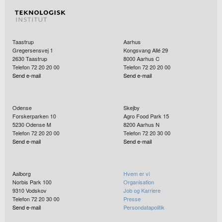
Taastrup
Aarhus
Gregersensvej 1
Kongsvang Allé 29
2630
Taastrup
8000
Aarhus C
Telefon 72 20 20 00
Telefon 72 20 20 00
Send e-mail
Send e-mail
Odense
Skejby
Forskerparken 10
Agro Food Park 15
5230
Odense M
8200
Aarhus N
Telefon 72 20 20 00
Telefon 72 20 30 00
Send e-mail
Send e-mail
Aalborg
Hvem er vi
Norbis Park 100
Organisation
9310
Vodskov
Job og Karriere
Telefon 72 20 30 00
Presse
Send e-mail
Persondatapolitik