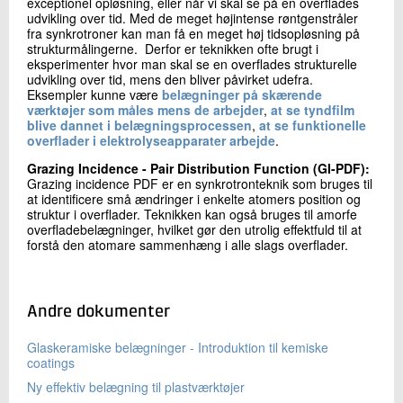
exceptionel opløsning, eller når vi skal se på en overflades
udvikling over tid. Med de meget højintense røntgenstråler
fra synkrotroner kan man få en meget høj tidsopløsning på
strukturmålingerne. Derfor er teknikken ofte brugt i
eksperimenter hvor man skal se en overflades strukturelle
udvikling over tid, mens den bliver påvirket udefra.
Eksempler kunne være
belægninger på skærende
værktøjer som måles mens de arbejder
,
at se tyndfilm
blive dannet i belægningsprocessen
,
at se funktionelle
overflader i elektrolyseapparater arbejde
.
Grazing Incidence - Pair Distribution Function (GI-PDF):
Grazing incidence PDF er en synkrotronteknik som bruges til
at identificere små ændringer i enkelte atomers position og
struktur i overflader. Teknikken kan også bruges til amorfe
overfladebelægninger, hvilket gør den utrolig effektfuld til at
forstå den atomare sammenhæng i alle slags overflader.
Andre dokumenter
Glaskeramiske belægninger - Introduktion til kemiske
coatings
Ny effektiv belægning til plastværktøjer