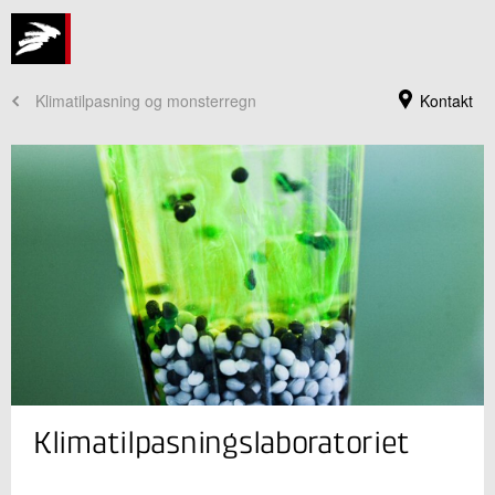
Klimatilpasning og monsterregn
Kontakt
Jeg er din kontaktperson
Klimatilpasningslaboratoriet
Katrine Nielsen
Forretningsleder
Rørcentret