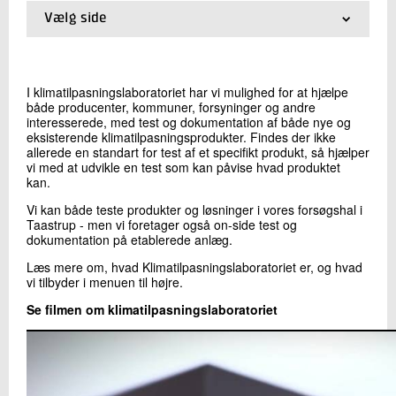
+45 72 20 15 91
Vælg side
Send e-mail
01.
Klimatilpasningslaboratoriet
LinkedIn
02.
Hvordan kan vi hjælpe dig?
03.
Eksempler på test – laboratoriet
I klimatilpasningslaboratoriet har vi mulighed for at hjælpe
04.
Eksempler på test – mobilt laboratorie
både producenter, kommuner, forsyninger og andre
Skriv til mig
05.
Kontakt
interesserede, med test og dokumentation af både nye og
eksisterende klimatilpasningsprodukter. Findes der ikke
allerede en standart for test af et specifikt produkt, så hjælper
vi med at udvikle en test som kan påvise hvad produktet
kan.
Vi kan både teste produkter og løsninger i vores forsøgshal i
Taastrup - men vi foretager også on-side test og
dokumentation på etablerede anlæg.
Læs mere om, hvad Klimatilpasningslaboratoriet er, og hvad
vi tilbyder i menuen til højre.
Send
Se filmen om klimatilpasningslaboratoriet