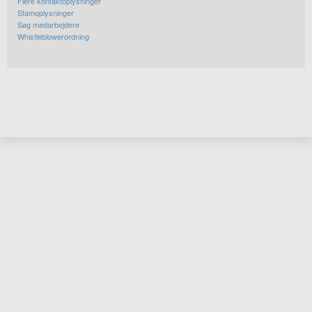
Flere kontaktoplysninger
Stamoplysninger
Søg medarbejdere
Whistleblowerordning