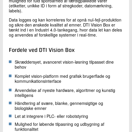
mulighed for fuld sporbarhed af færdigpakkede varer
(etiketter, unikke ID i form af stregkoder, datomærkning,
labels).
Data logges og kan korreleres for at opnå nul-fejl-produktion
og sikre den ønskede kvalitet af emner. DTI Vision Box er
tænkt ind i en Industri 4.0-tankegang, hvor data let kan deles
og anvendes af forskellige systemer i real-time.
Fordele ved DTI Vision Box
Skræddersyet, avanceret vision-løsning tilpasset dine
behov
Komplet vision-platform med grafisk brugerflade og
kommunikationsinterface
Anvendelse af nyeste hardware, algoritmer og kunstig
intelligens
Håndtering af svære, blanke, gennemsigtige og
biologiske emner
Let at integrere i PLC- eller robotstyring
Mulighed for løbende tilpasning og udbygning af
funktionalitet