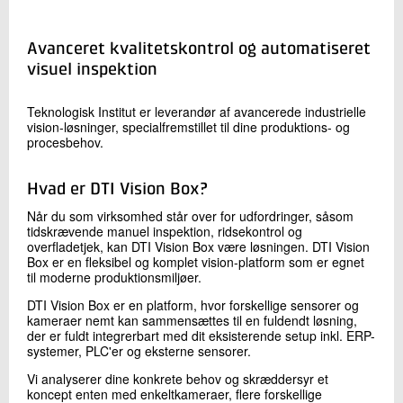
+45 72 20 11 52
Send e-mail
Avanceret kvalitetskontrol og automatiseret
LinkedIn
visuel inspektion
Teknologisk Institut er leverandør af avancerede industrielle
Skriv til mig
vision-løsninger, specialfremstillet til dine produktions- og
procesbehov.
Hvad er DTI Vision Box?
Når du som virksomhed står over for udfordringer, såsom
tidskrævende manuel inspektion, ridsekontrol og
overfladetjek, kan DTI Vision Box være løsningen. DTI Vision
Box er en fleksibel og komplet vision-platform som er egnet
til moderne produktionsmiljøer.
Send
DTI Vision Box er en platform, hvor forskellige sensorer og
kameraer nemt kan sammensættes til en fuldendt løsning,
der er fuldt integrerbart med dit eksisterende setup inkl. ERP-
systemer, PLC'er og eksterne sensorer.
Vi analyserer dine konkrete behov og skræddersyr et
koncept enten med enkeltkameraer, flere forskellige