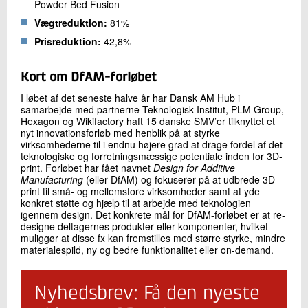
Powder Bed Fusion
Vægtreduktion:
81%
Prisreduktion:
42,8%
Kort om DfAM-forløbet
I løbet af det seneste halve år har Dansk AM Hub i
samarbejde med partnerne Teknologisk Institut, PLM Group,
Hexagon og Wikifactory haft 15 danske SMV’er tilknyttet et
nyt innovationsforløb med henblik på at styrke
virksomhederne til i endnu højere grad at drage fordel af det
teknologiske og forretningsmæssige potentiale inden for 3D-
print. Forløbet har fået navnet
Design for Additive
Manufacturing
(eller DfAM) og fokuserer på at udbrede 3D-
print til små- og mellemstore virksomheder samt at yde
konkret støtte og hjælp til at arbejde med teknologien
igennem design. Det konkrete mål for DfAM-forløbet er at re-
designe deltagernes produkter eller komponenter, hvilket
muliggør at disse fx kan fremstilles med større styrke, mindre
materialespild, ny og bedre funktionalitet eller on-demand.
Nyhedsbrev: Få den nyeste