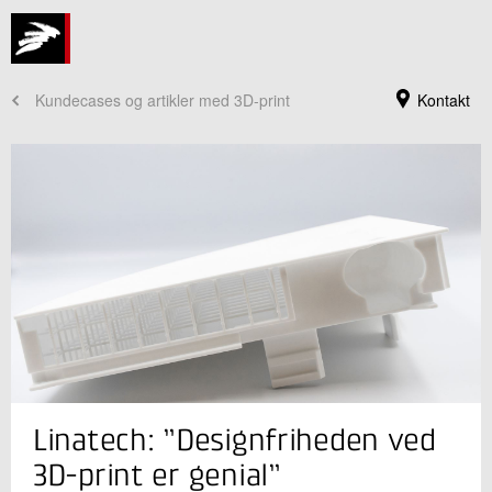
Kundecases og artikler med 3D-print
Kontakt
Jeg er din kontaktperson
Linatech: ”Designfriheden ved
Brian Lykke Christensen
Sektionsleder
3D-print er genial”
Industriel 3D print