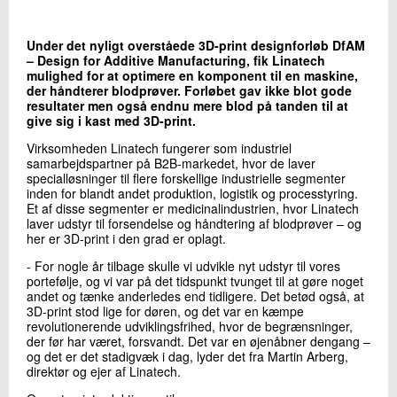
+45 72 20 20 58
Send e-mail
Under det nyligt overståede 3D-print designforløb DfAM
LinkedIn
– Design for Additive Manufacturing, fik Linatech
mulighed for at optimere en komponent til en maskine,
der håndterer blodprøver. Forløbet gav ikke blot gode
resultater men også endnu mere blod på tanden til at
Skriv til mig
give sig i kast med 3D-print.
Virksomheden Linatech fungerer som industriel
samarbejdspartner på B2B-markedet, hvor de laver
specialløsninger til flere forskellige industrielle segmenter
inden for blandt andet produktion, logistik og processtyring.
Et af disse segmenter er medicinalindustrien, hvor Linatech
laver udstyr til forsendelse og håndtering af blodprøver – og
her er 3D-print i den grad er oplagt.
- For nogle år tilbage skulle vi udvikle nyt udstyr til vores
portefølje, og vi var på det tidspunkt tvunget til at gøre noget
Send
andet og tænke anderledes end tidligere. Det betød også, at
3D-print stod lige for døren, og det var en kæmpe
revolutionerende udviklingsfrihed, hvor de begrænsninger,
der før har været, forsvandt. Det var en øjenåbner dengang –
og det er det stadigvæk i dag, lyder det fra Martin Arberg,
direktør og ejer af Linatech.