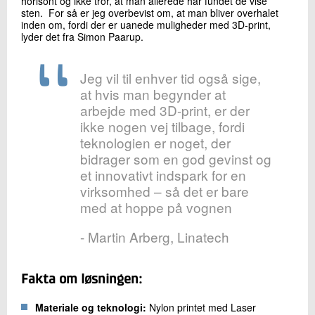
horisont og ikke tror, at man allerede har fundet de vise
sten. For så er jeg overbevist om, at man bliver overhalet
inden om, fordi der er uanede muligheder med 3D-print,
lyder det fra Simon Paarup.
Jeg vil til enhver tid også sige,
at hvis man begynder at
arbejde med 3D-print, er der
ikke nogen vej tilbage, fordi
teknologien er noget, der
bidrager som en god gevinst og
et innovativt indspark for en
virksomhed – så det er bare
med at hoppe på vognen
- Martin Arberg, Linatech
Fakta om løsningen:
Materiale og teknologi:
Nylon printet med Laser