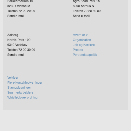
Forskerparken 10
Agro Food Park 15
5230
Odense M
8200
Aarhus N
Telefon 72 20 20 00
Telefon 72 20 30 00
Send e-mail
Send e-mail
Aalborg
Hvem er vi
Norbis Park 100
Organisation
9310
Vodskov
Job og Karriere
Telefon 72 20 30 00
Presse
Send e-mail
Persondatapolitik
Vejviser
Flere kontaktoplysninger
Stamoplysninger
Søg medarbejdere
Whistleblowerordning