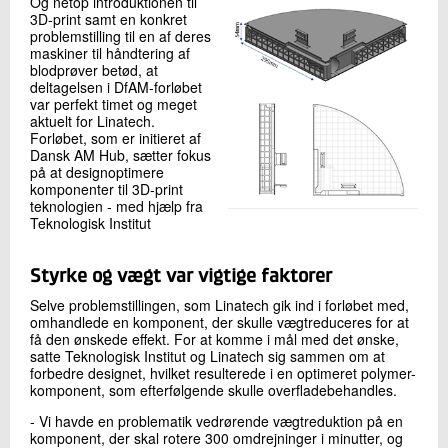
Og netop introduktionen til
3D-print samt en konkret
problemstilling til en af deres
maskiner til håndtering af
blodprøver betød, at
deltagelsen i DfAM-forløbet
var perfekt timet og meget
aktuelt for Linatech.
Forløbet, som er initieret af
Dansk AM Hub, sætter fokus
på at designoptimere
komponenter til 3D-print
teknologien - med hjælp fra
Teknologisk Institut
Styrke og vægt var vigtige faktorer
Selve problemstillingen, som Linatech gik ind i forløbet med,
omhandlede en komponent, der skulle vægtreduceres for at
få den ønskede effekt. For at komme i mål med det ønske,
satte Teknologisk Institut og Linatech sig sammen om at
forbedre designet, hvilket resulterede i en optimeret polymer-
komponent, som efterfølgende skulle overfladebehandles.
- Vi havde en problematik vedrørende vægtreduktion på en
komponent, der skal rotere 300 omdrejninger i minutter, og