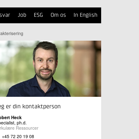
svar
Job
ESG
Om os
In English
rakterisering
eg er din kontaktperson
obert Heck
ecialist, ph.d.
rkulære Ressourcer
+45 72 20 19 08