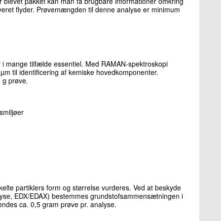
 er blevet pakket kan man få brugbare informationer omkring
veret flyder. Prøvemængden til denne analyse er minimum
r i mange tilfælde essentiel. Med RAMAN-spektroskopi
1 µm til identificering af kemiske hovedkomponenter.
 g prøve.
nsmiljøer
lte partiklers form og størrelse vurderes. Ved at beskyde
nalyse, EDX/EDAX) bestemmes grundstofsammensætningen i
vendes ca. 0,5 gram prøve pr. analyse.