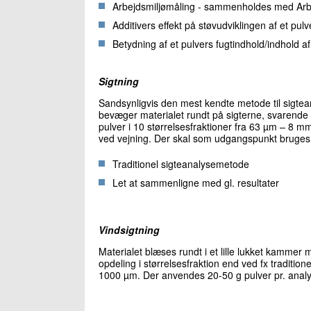
Arbejdsmiljømåling - sammenholdes med Arbe
Additivers effekt på støvudviklingen af et pulv
Betydning af et pulvers fugtindhold/indhold a
Sigtning
Sandsynligvis den mest kendte metode til sigte
bevæger materialet rundt på sigterne, svarende ti
pulver i 10 størrelsesfraktioner fra 63 µm – 8 
ved vejning. Der skal som udgangspunkt bruges
Traditionel sigteanalysemetode
Let at sammenligne med gl. resultater
Vindsigtning
Materialet blæses rundt i et lille lukket kamme
opdeling i størrelsesfraktion end ved fx traditione
1000 µm. Der anvendes 20-50 g pulver pr. analys