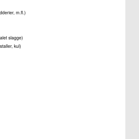
derier, m.fl.)
alet slagge)
taller, kul)