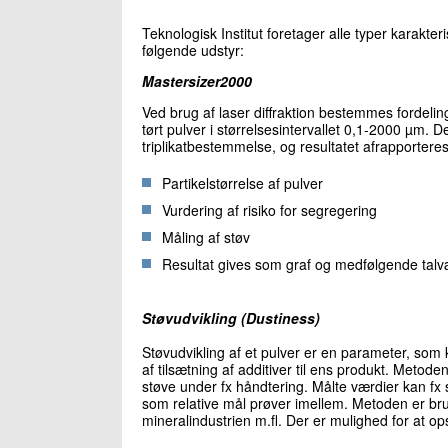
Teknologisk Institut foretager alle typer karakteri
følgende udstyr:
Mastersizer2000
Ved brug af laser diffraktion bestemmes fordeling
tørt pulver i størrelsesintervallet 0,1-2000 µm. D
triplikatbestemmelse, og resultatet afrapporter
Partikelstørrelse af pulver
Vurdering af risiko for segregering
Måling af støv
Resultat gives som graf og medfølgende talv
Støvudvikling (Dustiness)
Støvudvikling af et pulver er en parameter, som
af tilsætning af additiver til ens produkt. Metode
støve under fx håndtering. Målte værdier kan 
som relative mål prøver imellem. Metoden er br
mineralindustrien m.fl. Der er mulighed for at ops