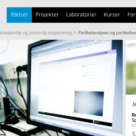
Ydelser
Projekter
Laboratorier
Kurser
For
Arbejdsmiljø og personlig eksponering
Partikelanalyser og partikelka
J
R
Sp
Ci