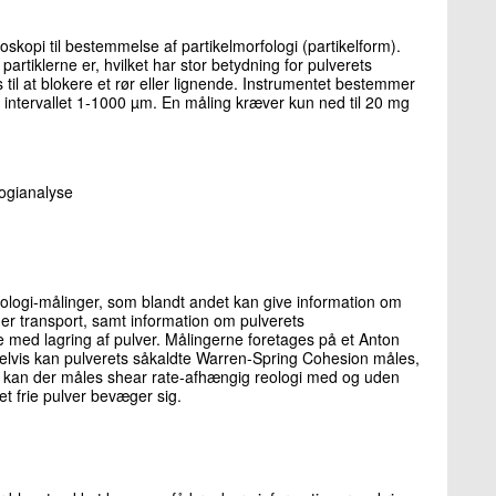
skopi til bestemmelse af partikelmorfologi (partikelform).
rtiklerne er, hvilket har stor betydning for pulverets
til at blokere et rør eller lignende. Instrumentet bestemmer
r i intervallet 1-1000 µm. En måling kræver kun ned til 20 mg
ogianalyse
eologi-målinger, som blandt andet kan give information om
er transport, samt information om pulverets
 med lagring af pulver. Målingerne foretages på et Anton
vis kan pulverets såkaldte Warren-Spring Cohesion måles,
 kan der måles shear rate-afhængig reologi med og uden
et frie pulver bevæger sig.