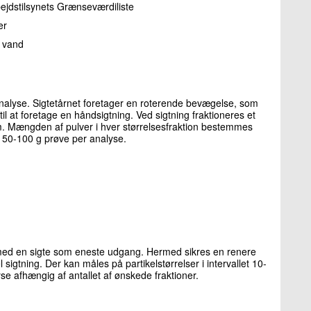
jdstilsynets Grænseværdiliste
er
f vand
analyse. Sigtetårnet foretager en roterende bevægelse, som
l at foretage en håndsigtning. Ved sigtning fraktioneres et
mm. Mængden af pulver i hver størrelsesfraktion bestemmes
 50-100 g prøve per analyse.
r med en sigte som eneste udgang. Hermed sikres en renere
l sigtning. Der kan måles på partikelstørrelser i intervallet 10-
e afhængig af antallet af ønskede fraktioner.