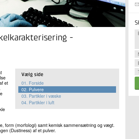
S
kelkarakterisering -
t
Vælg side
lse
af et
01.
Forside
.
02.
Pulvere
re
03.
Partikler i væske
04.
Partikler i luft
kle
relse, form (morfologi) samt kemisk sammensætning og vægt.
gen (Dustiness) af et pulver.