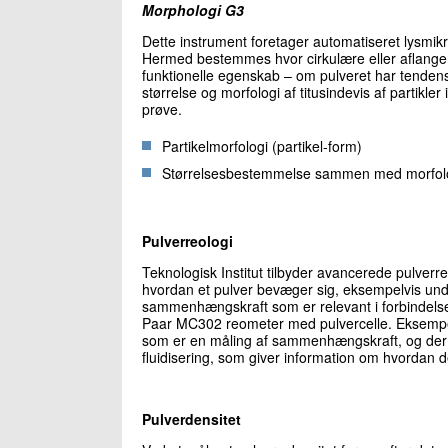
Morphologi G3
Dette instrument foretager automatiseret lysmikro
Hermed bestemmes hvor cirkulære eller aflange pa
funktionelle egenskab – om pulveret har tendens 
størrelse og morfologi af titusindevis af partikle
prøve.
Partikelmorfologi (partikel-form)
Størrelsesbestemmelse sammen med morfol
Pulverreologi
Teknologisk Institut tilbyder avancerede pulverr
hvordan et pulver bevæger sig, eksempelvis und
sammenhængskraft som er relevant i forbindelse
Paar MC302 reometer med pulvercelle. Eksempel
som er en måling af sammenhængskraft, og der
fluidisering, som giver information om hvordan d
Pulverdensitet