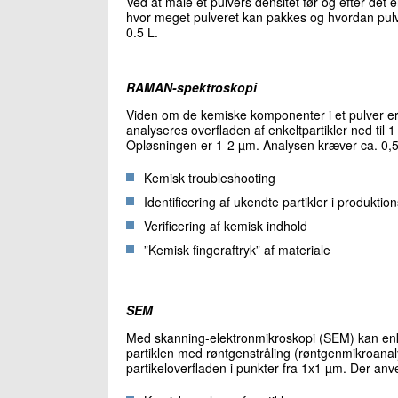
Ved at måle et pulvers densitet før og efter det
hvor meget pulveret kan pakkes og hvordan pul
0.5 L.
RAMAN-spektroskopi
Viden om de kemiske komponenter i et pulver e
analyseres overfladen af enkeltpartikler ned til 
Opløsningen er 1-2 µm. Analysen kræver ca. 0,5
Kemisk troubleshooting
Identificering af ukendte partikler i produktio
Verificering af kemisk indhold
”Kemisk fingeraftryk” af materiale
SEM
Med skanning-elektronmikroskopi (SEM) kan enke
partiklen med røntgenstråling (røntgenmikroa
partikeloverfladen i punkter fra 1x1 µm. Der an