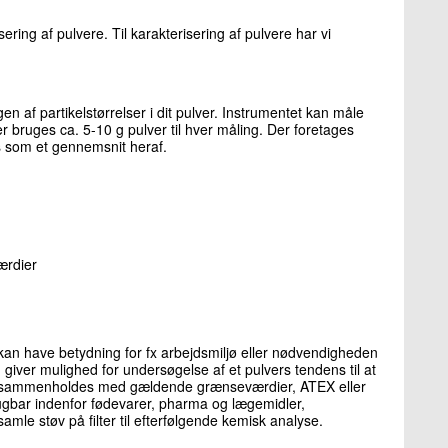
sering af pulvere. Til karakterisering af pulvere har vi
en af partikelstørrelser i dit pulver. Instrumentet kan måle
er bruges ca. 5-10 g pulver til hver måling. Der foretages
es som et gennemsnit heraf.
ærdier
 kan have betydning for fx arbejdsmiljø eller nødvendigheden
n giver mulighed for undersøgelse af et pulvers tendens til at
fx sammenholdes med gældende grænseværdier, ATEX eller
ugbar indenfor fødevarer, pharma og lægemidler,
amle støv på filter til efterfølgende kemisk analyse.