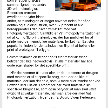
som er super præcise
sammenlignet med andre
3D-print teknologier.
Emnernes præcise
overflader betyder blandt
andet, at teknologien er meget anvendt inden for både
dental- og audioindustrien, hvor 97 procent af alle
høreapparater i dag bliver fremstillet med Vat
Photopolymerization. Samtidig er Vat Photopolymerization en
ud af kun to 3D-print teknologier, der har mulighed for at
printe med gennemsigtige materialer, hvilket har fået stor
popularitet inden for dentalindustrien til print af bøjler eller
print af prototyper til billygter.
Selvom teknologien lægger op til stor materialefrihed,
betyder det ikke nødvendigvis, at alle materialer har lige
gode egenskaber for det specifikke print.
- Når det kommer til materialer, er det nemmere at designe
med materialer til et specifikt brug, men der er ikke et
materiale, der kan det hele, som vi mere eller mindre ser ved
Powder Bed Fusion. I stedet for har hvert materiale sin
specifikke brugscase, som også betyder, at man skal være
dygtig til at vælge materiale, når man arbejder med Vat
Photopolymerization, lyder det fra Sigurd Vigen Pedersen.