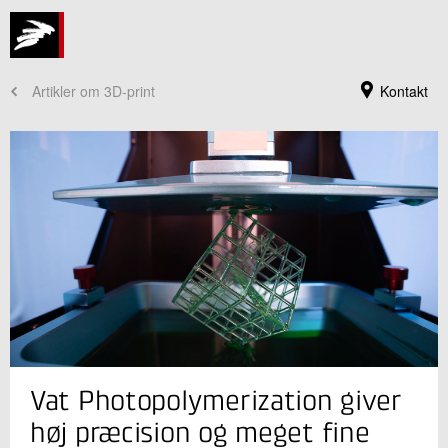
Artikler om 3D-print
Kontakt
Jeg er din kontaktperson
Vat Photopolymerization giver
Brian Lykke Christensen
Sektionsleder
høj præcision og meget fine
Industriel 3D print