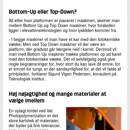
Bottom-Up eller Top-Down?
Alt efter hvor platformen er placeret i maskinen, skelner man
mellem Bottom Up og Top Down maskiner, hvor forskellen
ligger i elevationsteknologien og hvor lyskilden kommer fra.
- I begge maskiner vil man have et kar med den fotokemiske
væske: Men ved Top Down maskiner vil der være en
platform, der gradvist går længere ned i karret. Derimod vil
man med Bottom Up maskiner trække platformen op ad karet
med den fotokemiske væske. Det vil selvfølgelig også give
nogle begrænsninger for, hvor stort du kan lave dit emne, for
er emnet for tungt, er der sandsynlighed for, at det vil falde af
printpladen, forklarer Sigurd Vigen Pedersen, konsulent på
Teknologisk Institut.
Høj nøjagtighed og mange materialer at
vælge imellem
En oplagt fordel ved Vat
Photopolymerization er det
store kartotek af materialer,
der byder på fine tolerancer,