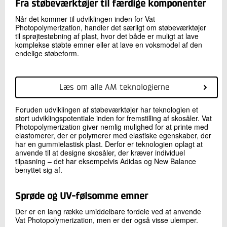
Fra støbeværktøjer til færdige komponenter
Når det kommer til udviklingen inden for Vat
Photopolymerization, handler det særligt om støbeværktøjer
til sprøjtestøbning af plast, hvor det både er muligt at lave
komplekse støbte emner eller at lave en voksmodel af den
endelige støbeform.
Læs om alle AM teknologierne
Foruden udviklingen af støbeværktøjer har teknologien et
stort udviklingspotentiale inden for fremstilling af skosåler. Vat
Photopolymerization giver nemlig mulighed for at printe med
elastomerer, der er polymerer med elastiske egenskaber, der
har en gummielastisk plast. Derfor er teknologien oplagt at
anvende til at designe skosåler, der kræver individuel
tilpasning – det har eksempelvis Adidas og New Balance
benyttet sig af.
Sprøde og UV-følsomme emner
Der er en lang række umiddelbare fordele ved at anvende
Vat Photopolymerization, men er der også visse ulemper.