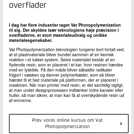
+45 72 20 20 58
overflader
Send e-mail
LinkedIn
I dag har flere industrier taget Vat Photopolymerization
til sig. Det skyldes især teknologiens høje præcision i
overfladerne, et stort materialeudvalg og unikke
Skriv til mig
materialeegenskaber.
Vat Photopolymerization teknologien fungerer kort fortalt ved,
at et plastmateriale bliver bundet sammen af en kemisk
reaktion i et lukket system. Selve materialet består af en
flydende resin, som er placeret i et kar, hvor resinen hærdes
med en lyskilde. På den måde bliver såkaldte radikaler
frigjort i væsken og danner polymerkæder, som så bliver
hærdet til et fast materiale på platformen, der er placeret i
maskinen. Når man printer med resin, er det samtidig vigtigt,
at man under designprocessen indtænker indre kanaler eller
huller, så man sikrer, at man kan få al overskydende resin ud
Send
af emnerne.
Prøv vores online kursus om Vat
Photopolymerization