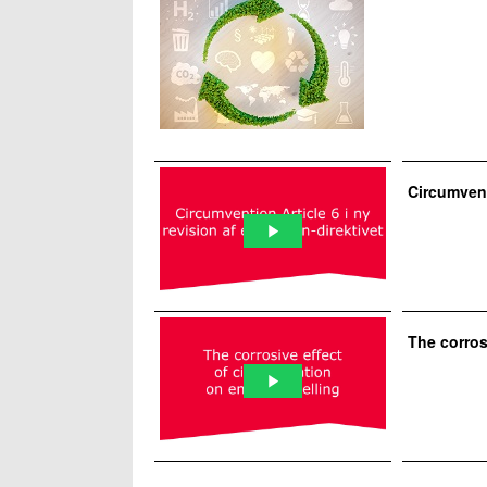
Circumvent
The corros