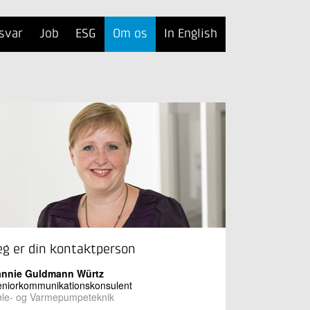
svar
Job
ESG
Om os
In English
eg er din kontaktperson
annie Guldmann Würtz
eniorkommunikationskonsulent
øle- og Varmepumpeteknik