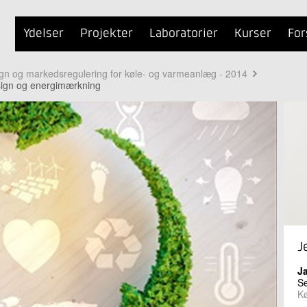
Ydelser
Projekter
Laboratorier
Kurser
For
gn og markedsregulering for køle- og varmeanlæg - 2014
sign og energimærkning
J
J
S
K