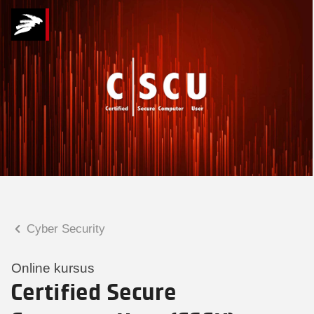
Hvad kan vi hjælpe
dig med?
Praktiske spørgsmål
Spørgsmål til tilmelding, forplejning,
afholdelsessted m.m.
Faglige spørgsmål
Spørgsmål til kursets indhold,
undervisning, niveau m.m.
Cyber Security
Malene Kjærsgaard
Konsulent
Online kursus
Certified Secure