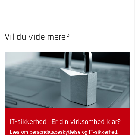
Vil du vide mere?
IT-sikkerhed | Er din virksomhed klar?
Læs om persondatabeskyttelse og IT-sikkerhed,