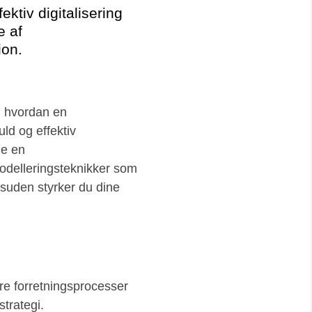
ktiv digitalisering
e af
ion.
r, hvordan en
uld og effektiv
de en
modelleringsteknikker som
esuden styrker du dine
re forretningsprocesser
strategi.