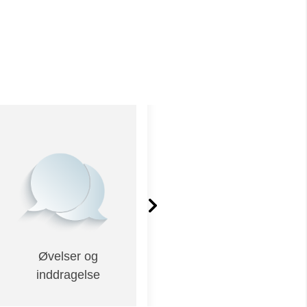
Øvelser og
Materiale på dansk
inddragelse