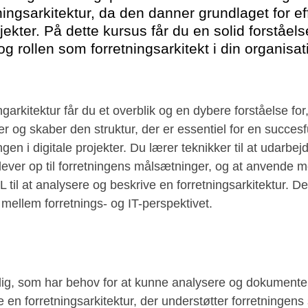
ingsarkitektur, da den danner grundlaget for effe
jekter. På dette kursus får du en solid forståels
og rollen som forretningsarkitekt i din organisat
ngarkitektur får du et overblik og en dybere forståelse fo
er og skaber den struktur, der er essentiel for en succesf
ngen i digitale projekter. Du lærer teknikker til at udarbej
r lever op til forretningens målsætninger, og at anvende 
il at analysere og beskrive en forretningsarkitektur. D
mellem forretnings- og IT-perspektivet.
 dig, som har behov for at kunne analysere og dokumente
en forretningsarkitektur, der understøtter forretningens 