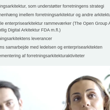
ingsarkitektur, som understøtter forretningens strategi
menhæng imellem forretningsarkitektur og andre arkite
ale enterprisearkitektur rammeværker (The Open Group 
ig Digital Arkitektur FDA m.fl.)
ningsarkitektens leverancer
ens samarbejde med ledelsen og enterprisearkitekten
mentering af forretningsarkitekturaktiviteter