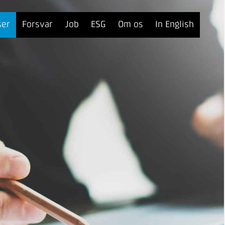
ser
Forsvar
Job
ESG
Om os
In English