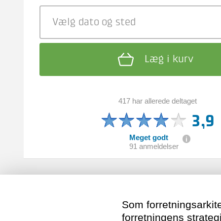
Vælg dato
og sted
Læg i kurv
417 har allerede deltaget
3,9
Meget godt
91 anmeldelser
Som forretningsarki
forretningens strateg