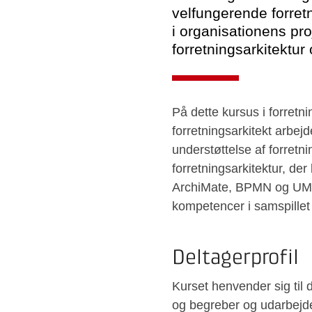
velfungerende forretn
i organisationens pro
forretningsarkitektur 
På dette kursus i forretni
forretningsarkitekt arbejd
understøttelse af forretni
forretningsarkitektur, de
ArchiMate, BPMN og UML t
kompetencer i samspillet 
Deltagerprofil
Kurset henvender sig til
og begreber og udarbejde 