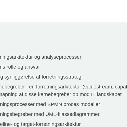
retningsarkitektur og analyseprocesser
ns rolle og ansvar
g synliggørelse af forretningsstrategi
ebegreber i en forretningsarkitektur (valuestream, capabi
mapning af disse kernebegreber op mod IT landskabet
retningsprocesser med BPMN proces-modeller
retningsbegreber med UML-klassediagrammer
line- og target-forretningsarkitektur