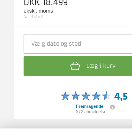
DKK 18.499
ekskl. moms
Nr. 91515 A
Vælg dato
og sted
Læg i kurv
4,5
Fremragende
972 anmeldelser