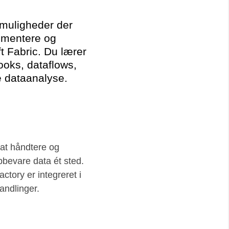
 muligheder der
lementere og
t Fabric. Du lærer
oks, dataflows,
e dataanalyse.
 at håndtere og
bevare data ét sted.
tory er integreret i
andlinger.