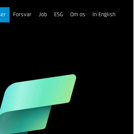
ser
Forsvar
Job
ESG
Om os
In English