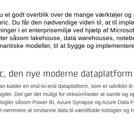
du et godt overblik over de mange værktøjer og
bric. Du får den nødvendige viden til, at til imp
inger i et enterprisemiljø ved hjælp af Microsof
ter såsom lakehouse, data warehouses, notebo
mantiske modeller, til at bygge og implementer
ic, den nye moderne dataplatform
an kalder en end-to-end dataplatform, som er udviklet til
der. Det gør det muligt for virksomheder at samle og op
logier såsom Power BI, Azure Synapse og Azure Data Fac
et nemmere at omdanne data til værdifulde indsigter og h