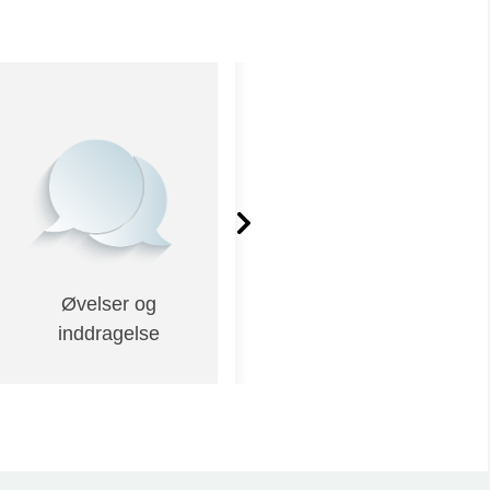
Øvelser og
Materiale på engelsk
inddragelse