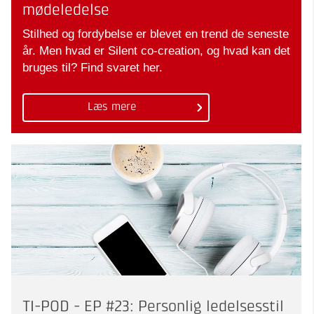
mødeledelse
Stilhed og fordybelse er blevet en trend de seneste
år. Men hvad er Silent co-creation, og hvad kan det
bruges til? Find svaret her.
Læs mere
TI-POD - EP #23: Personlig ledelsesstil