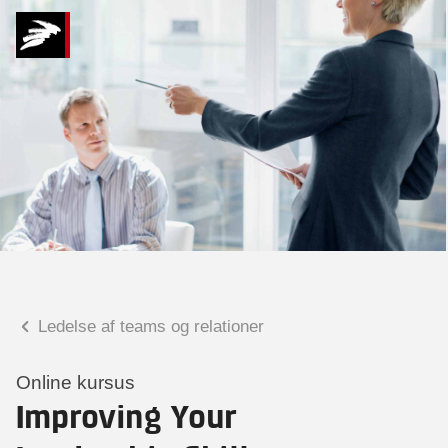
Hvad kan vi hjælpe
dig med?
Praktiske spørgsmål
Spørgsmål til tilmelding, forplejning,
afholdelsessted m.m.
Faglige spørgsmål
Spørgsmål til kursets indhold,
undervisning, niveau m.m.
Ledelse af teams og relationer
Tobias Bladt Haarder
Digital læringskonsulent
Online kursus
Improving Your