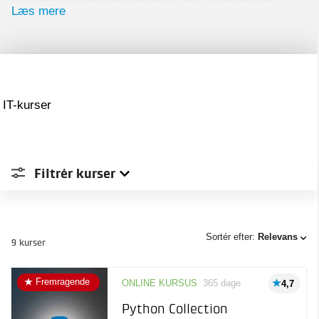
Læs mere
objektorienteret programmering. Det er
platformsuafhængigt, hvilket betyder, at det kan
bruges på flere platforme bl.a. Linux, OS X og
Windows.
Med vores kurser lærer du bl.a. at anvende Python i
IT-kurser
forbindelse med Data Science, udforske Machine
Learning og Deep Learning, samt at kunne forudsige
dine nøgletal for din forretning.
Filtrér
kurser
Sted
Sortér efter:
Relevans
9 kurser
Type
Aarhus
4
Fremragende
ONLINE KURSUS
365 dage
4,7
Online
4
Pris
Kursus
Python Collection
Taastrup
5
Læring inden for et