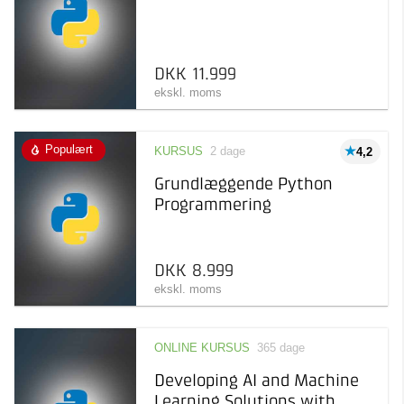
specifikt emne
Afholdelsesgaranti
Online kursus
3.500 kr 12.000 kr
Online læring, der kan
tages, når det passer dig
DKK 11.999
ekskl. moms
Populært
KURSUS
2 dage
4,2
Grundlæggende Python
Programmering
DKK 8.999
ekskl. moms
ONLINE KURSUS
365 dage
Developing AI and Machine
Learning Solutions with