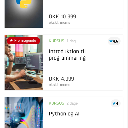
DKK 10.999
ekskl. moms
Fremragende
KURSUS
1 dag
4,6
Introduktion til
programmering
DKK 4.999
ekskl. moms
KURSUS
2 dage
4
Python og AI