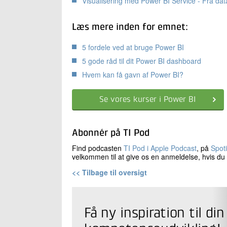
Visualisering med Power BI Service - Fra dat
Læs mere inden for emnet:
5 fordele ved at bruge Power BI
5 gode råd til dit Power BI dashboard
Hvem kan få gavn af Power BI?
Se vores kurser i Power BI
Abonnér på TI Pod
Find podcasten
TI Pod i Apple Podcast
, på
Spoti
velkommen til at give os en anmeldelse, hvis du 
<< Tilbage til oversigt
Få ny inspiration til din