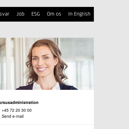
svar
Job
ESG
Om os
In English
ursusadministration
+45 72 20 30 00
Send e-mail