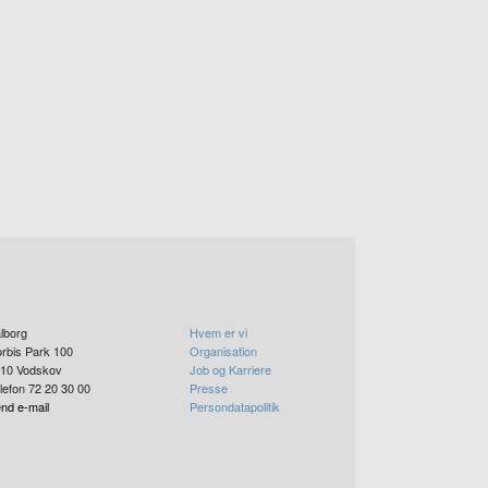
lborg
Hvem er vi
rbis Park 100
Organisation
10
Vodskov
Job og Karriere
lefon 72 20 30 00
Presse
nd e-mail
Persondatapolitik