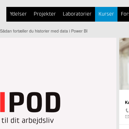
Ydelser
Projekter
Laboratorier
Kurser
For
ådan fortæller du historier med data i Power BI
K