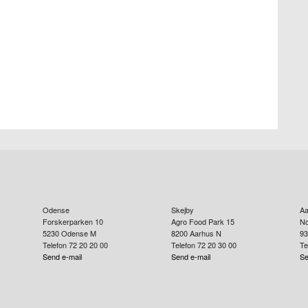
Odense
Skejby
Aa
Forskerparken 10
Agro Food Park 15
No
5230
Odense M
8200
Aarhus N
93
Telefon 72 20 20 00
Telefon 72 20 30 00
Te
Send e-mail
Send e-mail
Se