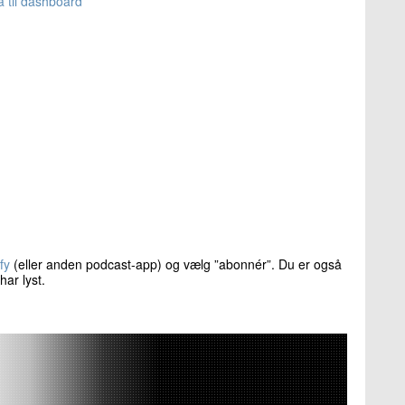
a til dashboard
fy
(eller anden podcast-app) og vælg ”abonnér”. Du er også
har lyst.