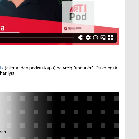
fy
(eller anden podcast-app) og vælg ”abonnér”. Du er også
har lyst.
ores