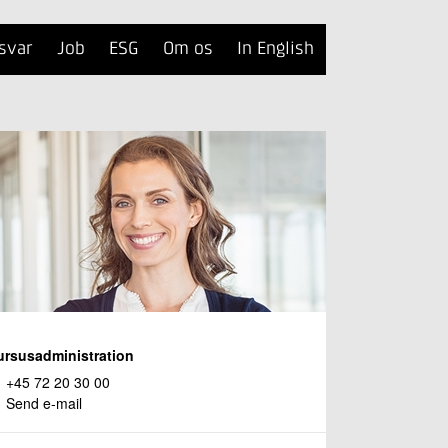
svar
Job
ESG
Om os
In English
ursusadministration
+45 72 20 30 00
Send e-mail