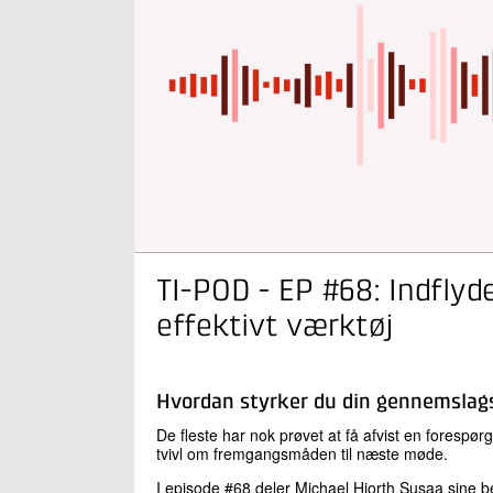
TI-POD - EP #68: Indflyd
effektivt værktøj
Hvordan styrker du din gennemslag
De fleste har nok prøvet at få afvist en forespør
tvivl om fremgangsmåden til næste møde.
I episode #68 deler Michael Hjorth Susaa sine b