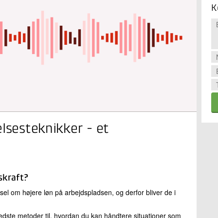
K
elsesteknikker - et
skraft?
gsel om højere løn på arbejdspladsen, og derfor bliver de i
edste metoder til, hvordan du kan håndtere situationer som