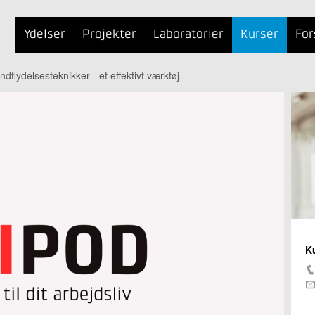
Ydelser
Projekter
Laboratorier
Kurser
For
dflydelsesteknikker - et effektivt værktøj
K