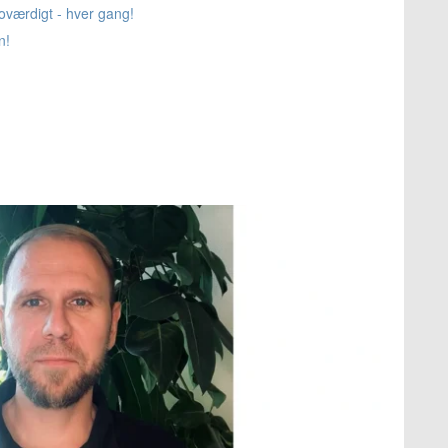
oværdigt - hver gang!
n!