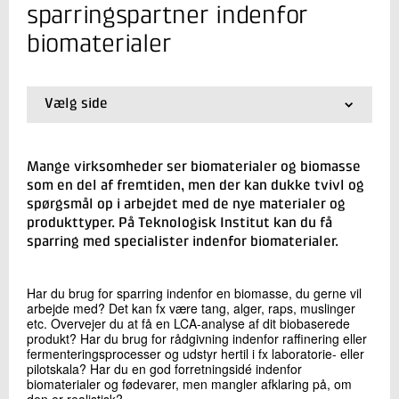
+45 72 20 21 56
sparringspartner indenfor
Send e-mail
biomaterialer
Skriv til mig
Vælg side
01.
Forside
02.
Få en sparringspartner indenfor biomaterialer
Mange virksomheder ser biomaterialer og biomasse
som en del af fremtiden, men der kan dukke tvivl og
spørgsmål op i arbejdet med de nye materialer og
produkttyper. På Teknologisk Institut kan du få
sparring med specialister indenfor biomaterialer.
Send
Har du brug for sparring indenfor en biomasse, du gerne vil
arbejde med? Det kan fx være tang, alger, raps, muslinger
etc. Overvejer du at få en LCA-analyse af dit biobaserede
produkt? Har du brug for rådgivning indenfor raffinering eller
fermenteringsprocesser og udstyr hertil i fx laboratorie- eller
pilotskala? Har du en god forretningsidé indenfor
biomaterialer og fødevarer, men mangler afklaring på, om
den er realistisk?