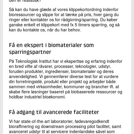
Så kan du have glæde af vores klippekortordning indenfor
bioressourcer og slippe for at tænke på pris, hver gang du
ringer eller kontakter os for rådgivning/sparring. Du køber
ganske enkelt et klippekort med fx 5 timers sparring, og så
kan du kontakte os, når du har behov.
Få en ekspert i biomaterialer som
sparringspartner
På Teknologisk Institut har vi ekspertise og erfaring indenfor
en bred vifte af råvarer, processer, teknologier, udstyr,
foruden produkter, ingredienser, biomaterialer og deres
anvendelighed. Vi gennemfører diverse test for at vurdere
din forretningsidé, produkt eller projekt og arbejder både
sammen med virksomheder, kommuner og brancher ift. at
skabe flere løsninger baseret på biobaserede ressourcer og
holdbar industriel bioøkonomi.
Få adgang til avancerede faciliteter
Vi har state-of-the-art laboratorier, fødevaregodkendt
bioraffinering og downstream processing pilot facilitet, samt
avanceret udstyr til at servicere indenlandske såvel som