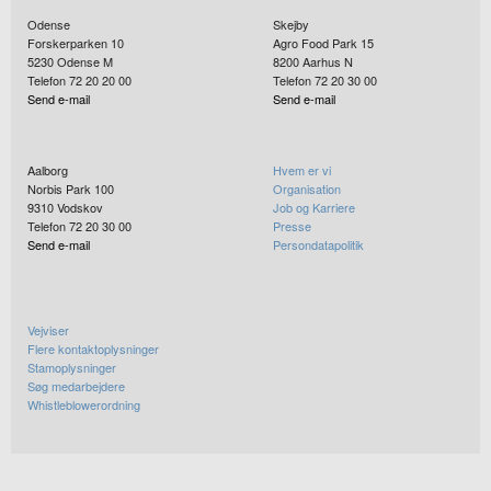
Odense
Skejby
Forskerparken 10
Agro Food Park 15
5230
Odense M
8200
Aarhus N
Telefon 72 20 20 00
Telefon 72 20 30 00
Send e-mail
Send e-mail
Aalborg
Hvem er vi
Norbis Park 100
Organisation
9310
Vodskov
Job og Karriere
Telefon 72 20 30 00
Presse
Send e-mail
Persondatapolitik
Vejviser
Flere kontaktoplysninger
Stamoplysninger
Søg medarbejdere
Whistleblowerordning