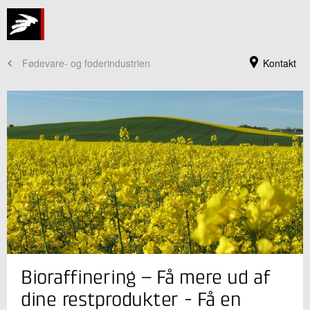
Fødevare- og foderindustrien
Kontakt
Jeg er din kontaktperson
Bioraffinering – Få mere ud af
Beatriz Chambel Soares Vieira
Konsulent
dine restprodukter - Få en
Bioressourcer