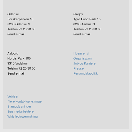
Odense
Skejby
Forskerparken 10
Agro Food Park 15
5230
Odense M
8200
Aarhus N
Telefon 72 20 20 00
Telefon 72 20 30 00
Send e-mail
Send e-mail
Aalborg
Hvem er vi
Norbis Park 100
Organisation
9310
Vodskov
Job og Karriere
Telefon 72 20 30 00
Presse
Send e-mail
Persondatapolitik
Vejviser
Flere kontaktoplysninger
Stamoplysninger
Søg medarbejdere
Whistleblowerordning