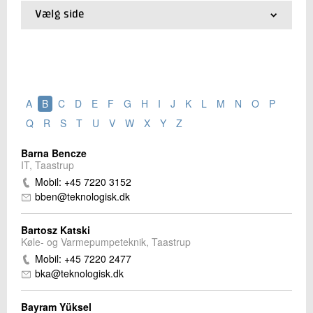
Vælg side
01.
Ledelse
Kontakt os
02.
Organisationsplan
03.
Divisioner
04.
Bestyrelse
05.
Repræsentantskab
A
B
C
D
E
F
G
H
I
J
K
L
M
N
O
P
06.
Stabsfunktioner
07.
Datterselskaber
Q
R
S
T
U
V
W
X
Y
Z
08.
Medarbejdersøgning
09.
Telefonbog
Barna Bencze
IT, Taastrup
Send
Mobil: +45 7220 3152
bben@teknologisk.dk
Bartosz Katski
Køle- og Varmepumpeteknik, Taastrup
Mobil: +45 7220 2477
bka@teknologisk.dk
Bayram Yüksel