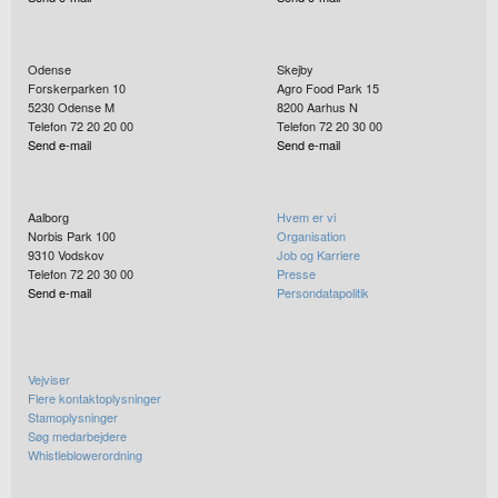
Odense
Skejby
Forskerparken 10
Agro Food Park 15
5230
Odense M
8200
Aarhus N
Telefon 72 20 20 00
Telefon 72 20 30 00
Send e-mail
Send e-mail
Aalborg
Hvem er vi
Norbis Park 100
Organisation
9310
Vodskov
Job og Karriere
Telefon 72 20 30 00
Presse
Send e-mail
Persondatapolitik
Vejviser
Flere kontaktoplysninger
Stamoplysninger
Søg medarbejdere
Whistleblowerordning