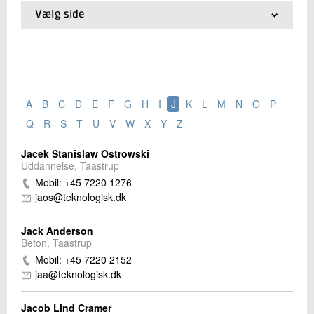
Vælg side
01.
Ledelse
Kontakt os
02.
Organisationsplan
03.
Divisioner
04.
Bestyrelse
05.
Repræsentantskab
A
B
C
D
E
F
G
H
I
J
K
L
M
N
O
P
06.
Stabsfunktioner
07.
Datterselskaber
Q
R
S
T
U
V
W
X
Y
Z
08.
Medarbejdersøgning
09.
Telefonbog
Jacek Stanislaw Ostrowski
Uddannelse, Taastrup
Send
Mobil: +45 7220 1276
jaos@teknologisk.dk
Jack Anderson
Beton, Taastrup
Mobil: +45 7220 2152
jaa@teknologisk.dk
Jacob Lind Cramer