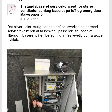
+45 72 20 11 89
Tilstandsbaseret servicekoncept for større
Send e-mail
ventilationsanlæg baseret på IoT og energidata -
Marts 2020
4,1 MB pdf
Skriv til mig
Det bliver f.eks. muligt for den driftsansvarlige og dermed
serviceteknikeren at få besked i passende tid inden et
filterskift, baseret på en beregning af restlevetid ud fra aktuelt
tryktab.
Send