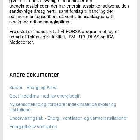
giver den driftsansvarlige meddelelser om
uregelmæssigheder, der har energimæssig konsekvens, den
sandsynlige årsag hertil, samt forslag til handling der
optimerer anlægsdriften, så ventilationsanlæggene til
stadighed driftes energioptimalt.
Projektet er finansieret af ELFORSK programmet, og er
udført af Teknologisk Institut, IBM, JT3, DEAS og IDA
Mødecenter.
Andre dokumenter
Kurser - Energi og Klima
Godt indeklima med lav energiudgift
Ny sensorteknologi forbedrer indeklimaet på skoler og
institutioner
Undervisningslab - Energi, ventilation og varmeinstallationer
Energieffektiv ventilation