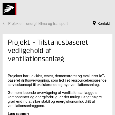
Projekter - energi, klima og transport
Kontakt
Projekt - Tilstandsbaseret
vedligehold af
ventilationsanlæg
Projektet har udviklet, testet, demonstreret og evalueret IoT-
baseret driftsovervågning, som led i et ressourcebesparende
servicekoncept til eksisterende og nye ventilationsanlæg.
Gennem løbende overvågning af ventilationsanlæggets
Jeg er din kontaktperson
komponenter og energiforbrug, er det muligt i langt højere
grad end nu at sikre stabil og energiøkonomisk drift af
Pia Rasmussen
ventilationsanlæggene.
Centerchef
Energieffektivisering og Ventilation
Læs rapport