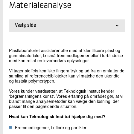
+45 72 20 23 57
Materialeanalyse
Send e-mail
Vælg side
Skriv til mig
01.
Forside
02.
Test ved ekstreme betingelser
03.
Kunstig ældning i laboratoriet
Plastlaboratoriet assisterer ofte med at identificere plast og
04.
Materialeanalyse
gummimaterialer, fx små fremmedlegemer eller i forbindelse
05.
Møbeloverflader
med kontrol af en leverandørs oplysninger.
06.
Maling og korrosion
Vi tager stoffets kemiske fingeraftryk og ud fra en omfattende
samling af referencebiblioteker kan vi matche den ukendte
og fastslå polymertypen.
Send
Vores kunder værdsætter, at Teknologisk Institut kender
'begrænsningens kunst'. Vores erfaring på området gør, at vi
blandt mange analysemetoder kan vælge den løsning, der
passer til den pågældende situation.
Hvad kan Teknologisk Institut hjælpe dig med?
Fremmedlegemer, fx fibre og partikler