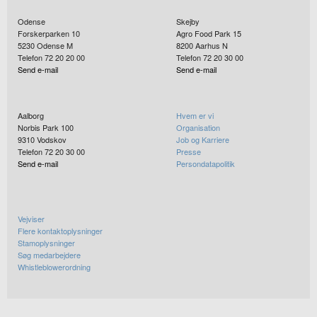
Odense
Skejby
Forskerparken 10
Agro Food Park 15
5230
Odense M
8200
Aarhus N
Telefon 72 20 20 00
Telefon 72 20 30 00
Send e-mail
Send e-mail
Aalborg
Hvem er vi
Norbis Park 100
Organisation
9310
Vodskov
Job og Karriere
Telefon 72 20 30 00
Presse
Send e-mail
Persondatapolitik
Vejviser
Flere kontaktoplysninger
Stamoplysninger
Søg medarbejdere
Whistleblowerordning