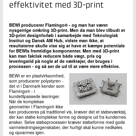
+45 72 20 17 62
effektivitet med 3D-print
Send e-mail
BEWI producerer Flamingo® - og man har været
nysgerrige omkring 3D-print. Men da man
blev tilbudt et
Skriv til mig
3D-print designforløb i samarbejde med Teknologisk
Institut og Dansk AM Hub, vidste man ikke, at
resultaterne skulle vise sig at have et kæmpe potentiale
for BEWIs fremtidige komponenter. Men med 3D-print
kan man faktisk reducere både vægt, pris og
leveringstid på nogle af de værktøjer, der bruges i
processen - og så ser de ud til at være mere effektive.
BEWI er en plastvirksomhed,
som producerer polystyren -
det vi i Danmark kender som
Flamingo® - i
Send
kundetilpassede løsninger.
Når de komplekse
geometrier i Flamingo® ikke
kan produceres på traditionel vis, kræver det et støbeværktøj,
der kan støbe komplekse forme og designs ud fra kundernes
ønsker. Selve støbeprocessen kræver støbeforme med gode
varmeledningsegenskaber, der hurtigt skal kunne nedkøles
og opvarmes igen.