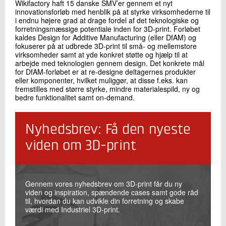
Wikifactory haft 15 danske SMV’er gennem et nyt
innovationsforløb med henblik på at styrke virksomhederne til
i endnu højere grad at drage fordel af det teknologiske og
forretningsmæssige potentiale inden for 3D-print. Forløbet
kaldes Design for Additive Manufacturing (eller DfAM) og
fokuserer på at udbrede 3D-print til små- og mellemstore
virksomheder samt at yde konkret støtte og hjælp til at
arbejde med teknologien gennem design. Det konkrete mål
for DfAM-forløbet er at re-designe deltagernes produkter
eller komponenter, hvilket muliggør, at disse f.eks. kan
fremstilles med større styrke, mindre materialespild, ny og
bedre funktionalitet samt on-demand.
Nyhedsbrev: Få den nyeste
viden om 3D-print
Gennem vores nyhedsbrev om 3D-print får du ny
viden og inspiration, spændende cases samt gode råd
til, hvordan du kan udvikle din forretning og skabe
værdi med Industriel 3D-print.