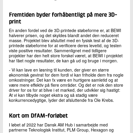
Fremtiden byder forhåbentligt på mere 3D-
print
En anden fordel ved de 3D-printede støbeforme er, at BEWI
halverer prisen, og det skyldes blandt andet den reduceret
masse. Projektet blev afsluttet med en fysisk test af de 3D-
printede støbeforme for at verificere deres levetid, og testen
viste positive resultater. Sammenlignet med tidligere
projekter har den helt store forskel været, at BEWI i projektet
har fået nogle resultater, de kan gå ud og bruge i morgen.
- Vi kan lave en løsning til kunden, der giver en større
økonomisk gevinst for dem fordi vi kan friholde dem fra nogle
omkostninger. Det kan fx være en hurtigere samletid og at
være mere effektiv på flere områder. Og det er nok den store
driver for os for at blive i et marked, der udvikler sig hastigt:
At vi kan tilbyde noget ekstra og så stadig være
konkurrencedygtige, lyder det afsluttende fra Ole Krebs.
Kort om DfAM-forløbet
I løbet af 2022 har Dansk AM Hub i samarbejde med
partnerne Teknologisk Institut, PLM Group, Hexagon og