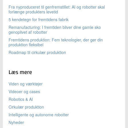
nødvendige materialer og komponenter baseret på
Fra nyproduceret til genfremstillet: AI og robotter skal
historiske data og aktuelle markedsforhold.
forlænge produkters levetid
5 kendetegn for fremtidens fabrik
Remanufacturing: I fremtiden bliver dine gamle sko
genoplivet af robotter
Fremtidens produktion: Fem teknologier, der gør din
produktion fleksibel
Roadmap til cirkulær produktion
Læs mere
Viden og værktøjer
Videoer og cases
Robotics & AI
Cirkulær produktion
Intelligente og autonome robotter
Nyheder