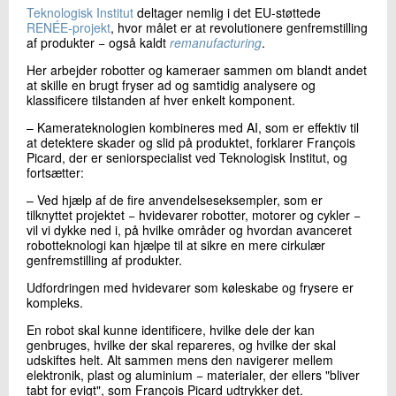
Teknologisk Institut
deltager nemlig i det EU-støttede
RENÉE-projekt
, hvor målet er at revolutionere genfremstilling
af produkter − også kaldt
remanufacturing
.
Her arbejder robotter og kameraer sammen om blandt andet
at skille en brugt fryser ad og samtidig analysere og
klassificere tilstanden af hver enkelt komponent.
– Kamerateknologien kombineres med AI, som er effektiv til
at detektere skader og slid på produktet, forklarer François
Picard, der er seniorspecialist ved Teknologisk Institut, og
fortsætter:
– Ved hjælp af de fire anvendelseseksempler, som er
tilknyttet projektet − hvidevarer robotter, motorer og cykler −
vil vi dykke ned i, på hvilke områder og hvordan avanceret
robotteknologi kan hjælpe til at sikre en mere cirkulær
genfremstilling af produkter.
Udfordringen med hvidevarer som køleskabe og frysere er
kompleks.
En robot skal kunne identificere, hvilke dele der kan
genbruges, hvilke der skal repareres, og hvilke der skal
udskiftes helt. Alt sammen mens den navigerer mellem
elektronik, plast og aluminium − materialer, der ellers "bliver
tabt for evigt", som François Picard udtrykker det.