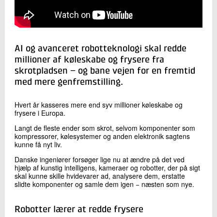
+45 72 20 17 92
Send e-mail
LinkedIn
AI og avanceret robotteknologi skal redde
millioner af køleskabe og frysere fra
Skriv til mig
skrotpladsen − og bane vejen for en fremtid
med mere genfremstilling.
Hvert år kasseres mere end syv millioner køleskabe og
frysere i Europa.
Langt de fleste ender som skrot, selvom komponenter som
kompressorer, kølesystemer og anden elektronik sagtens
kunne få nyt liv.
Send
Danske ingeniører forsøger lige nu at ændre på det ved
hjælp af kunstig intelligens, kameraer og robotter, der på sigt
skal kunne skille hvidevarer ad, analysere dem, erstatte
slidte komponenter og samle dem igen − næsten som nye.
Robotter lærer at redde frysere