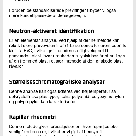
Foruden de standardiserede prøvninger tilbyder vi også
mere kundetilpassede undersøgelser, fx
Neutron-aktiveret identifikation
Er en elementar analyse. Ved hjælp af denne metode kan
relativt store prøvevoluminer (1 L) screenes for urenheder, fx
klor fra PVC, hvilket gør metoden særligt velegnet til
genvunden plast, hvor urenhederne typisk består af en flage
af en fremmed plast i et stor mængde af den ønskede plast
råvarer
Størrelseschromatografiske analyser
Denne analyse kan også udføres ved høj temperatur så
delkrystallinske plasttyper, f.eks. polyamid, polyoxymethylen
og polypropylen kan karakteriseres.
Kapillar-rheometri
Denne metode giver forudsigelser om hvor ”sprøjtestøbe-
venligt” en batch er, hvilket er vigtigt af hensyn til