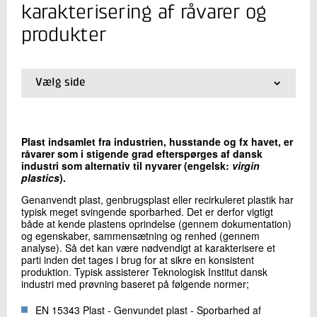
+45 72 20 23 57
karakterisering af råvarer og
Send e-mail
produkter
Skriv til mig
Vælg side
01.
Introduktion
02.
Genanvendt plast - karakterisering af råvarer og
produkter
Plast indsamlet fra industrien, husstande og fx havet, er
03.
Bioplast og bionedbrydelig plast
råvarer som i stigende grad efterspørges af dansk
04.
To måder at genanvende
industri som alternativ til nyvarer (engelsk:
virgin
05.
Fra plastaffald til nyt råmateriale
plastics
).
06.
Behandling af plastaffald med plasmaætsning
Genanvendt plast, genbrugsplast eller recirkuleret plastik har
typisk meget svingende sporbarhed. Det er derfor vigtigt
Send
både at kende plastens oprindelse (gennem dokumentation)
og egenskaber, sammensætning og renhed (gennem
analyse). Så det kan være nødvendigt at karakterisere et
parti inden det tages i brug for at sikre en konsistent
produktion. Typisk assisterer Teknologisk Institut dansk
industri med prøvning baseret på følgende normer;
EN 15343 Plast - Genvundet plast - Sporbarhed af