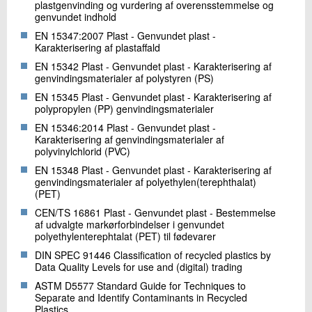
plastgenvinding og vurdering af overensstemmelse og
genvundet indhold
EN 15347:2007 Plast - Genvundet plast -
Karakterisering af plastaffald
EN 15342 Plast - Genvundet plast - Karakterisering af
genvindingsmaterialer af polystyren (PS)
EN 15345 Plast - Genvundet plast - Karakterisering af
polypropylen (PP) genvindingsmaterialer
EN 15346:2014 Plast - Genvundet plast -
Karakterisering af genvindingsmaterialer af
polyvinylchlorid (PVC)
EN 15348 Plast - Genvundet plast - Karakterisering af
genvindingsmaterialer af polyethylen(terephthalat)
(PET)
CEN/TS 16861 Plast - Genvundet plast - Bestemmelse
af udvalgte markørforbindelser i genvundet
polyethylenterephtalat (PET) til fødevarer
DIN SPEC 91446 Classification of recycled plastics by
Data Quality Levels for use and (digital) trading
ASTM D5577 Standard Guide for Techniques to
Separate and Identify Contaminants in Recycled
Plastics