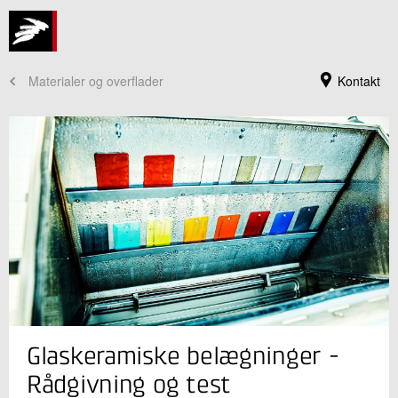
Materialer og overflader
Kontakt
Jeg er din kontaktperson
Glaskeramiske belægninger -
Claus Bischoff
Seniorkonsulent
Rådgivning og test
Plast og Emballage