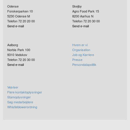
Odense
Skejby
Forskerparken 10
Agro Food Park 15
5230
Odense M
8200
Aarhus N
Telefon 72 20 20 00
Telefon 72 20 30 00
Send e-mail
Send e-mail
Aalborg
Hvem er vi
Norbis Park 100
Organisation
9310
Vodskov
Job og Karriere
Telefon 72 20 30 00
Presse
Send e-mail
Persondatapolitik
Vejviser
Flere kontaktoplysninger
Stamoplysninger
Søg medarbejdere
Whistleblowerordning