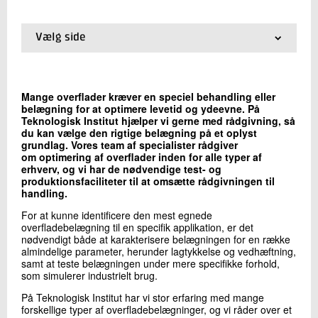
+45 72 20 17 77
Send e-mail
Vælg side
LinkedIn
01.
Introduktion til kemiske coatings
02.
Produkter
03.
Rådgivning og test
Skriv til mig
Mange overflader kræver en speciel behandling eller
04.
Forskning og udvikling
belægning for at optimere levetid og ydeevne. På
05.
Is-afvisende overflader
Teknologisk Institut hjælper vi gerne med rådgivning, så
06.
Struvitafvisende coating
du kan vælge den rigtige belægning på et oplyst
grundlag. Vores team af specialister rådgiver
07.
Sol-Gel overfladeteknologi
om optimering af overflader inden for alle typer af
erhverv, og vi har de nødvendige test- og
produktionsfaciliteter til at omsætte rådgivningen til
handling.
For at kunne identificere den mest egnede
overfladebelægning til en specifik applikation, er det
Send
nødvendigt både at karakterisere belægningen for en række
almindelige parameter, herunder lagtykkelse og vedhæftning,
samt at teste belægningen under mere specifikke forhold,
som simulerer industrielt brug.
På Teknologisk Institut har vi stor erfaring med mange
forskellige typer af overfladebelægninger, og vi råder over et