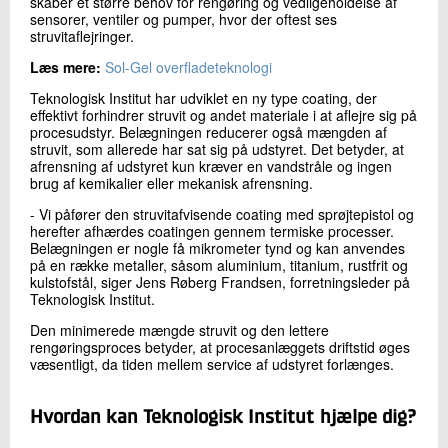
skaber et større behov for rengøring og vedligeholdelse af
sensorer, ventiler og pumper, hvor der oftest ses
struvitaflejringer.
Læs mere:
Sol-Gel overfladeteknologi
Teknologisk Institut har udviklet en ny type coating, der
effektivt forhindrer struvit og andet materiale i at aflejre sig på
procesudstyr. Belægningen reducerer også mængden af
struvit, som allerede har sat sig på udstyret. Det betyder, at
afrensning af udstyret kun kræver en vandstråle og ingen
brug af kemikalier eller mekanisk afrensning.
- Vi påfører den struvitafvisende coating med sprøjtepistol og
herefter afhærdes coatingen gennem termiske processer.
Belægningen er nogle få mikrometer tynd og kan anvendes
på en række metaller, såsom aluminium, titanium, rustfrit og
kulstofstål, siger Jens Røberg Frandsen, forretningsleder på
Teknologisk Institut.
Den minimerede mængde struvit og den lettere
rengøringsproces betyder, at procesanlæggets driftstid øges
væsentligt, da tiden mellem service af udstyret forlænges.
Hvordan kan Teknologisk Institut hjælpe dig?