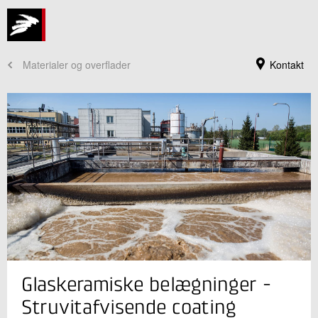
Materialer og overflader
Kontakt
Jeg er din kontaktperson
Glaskeramiske belægninger -
Claus Bischoff
Seniorkonsulent
Struvitafvisende coating
Plast og Emballage