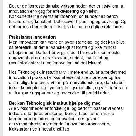
+45 72 20 35 94
Det er de færreste danske virksomheder, der er i tvivl om, at
Send e-mail
innovation er vigtig for effektivisering og vækst.
Konkurrenterne overhaler indenom, og kundernes behov
forandrer sig konstant. Det kræver tilpasning og udvikling.
Og
det forudsætter rette mindset, viden og de rigtige relationer.
Skriv til mig
Praksisnær innovation
Men innovation kan være en svær størrelse, og det kan blive
så teoretisk, at det er vanskeligt at forstå og ikke mindst
arbejde med. Derfor har vi gjort det til vores fornemmeste
opgave at arbejde praksisnært, seriøst, målrettet og
resultatorienteret med innovation, så det lykkes!
Hos Teknologisk Institut har vi i mere end 20 år arbejdet med
innovation i praksis i virksomheder af alle størrelser og fra
alle mulige brancher. Vi tror på innovationsforløb, der skaber
idéer, koncepter og nye forretningsmodeller, og vi indgår som
Send
alt fra sparringspartner og underviser til projektleder.
Det kan Teknologisk Institut hjælpe dig med
Alle virksomheder er forskellige, og derfor tilpasser vi vores
indsats efter jeres ønsker og behov. Læs her om vores
kerneområder inden for innovation, der gavner
din virksomheds nuværende innovationsprocesser og
kickstarter nye innovationstiltag.