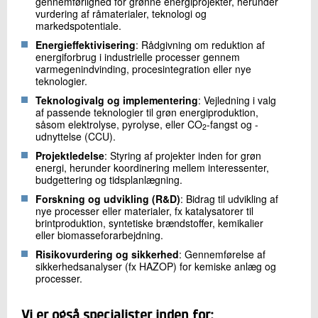
gennemførlighed for grønne energiprojekter, herunder
vurdering af råmaterialer, teknologi og
markedspotentiale.
Energieffektivisering
: Rådgivning om reduktion af
energiforbrug i industrielle processer gennem
varmegenindvinding, procesintegration eller nye
teknologier.
Teknologivalg og implementering
: Vejledning i valg
af passende teknologier til grøn energiproduktion,
såsom elektrolyse, pyrolyse, eller CO
-fangst og -
2
udnyttelse (CCU).
Projektledelse
: Styring af projekter inden for grøn
energi, herunder koordinering mellem interessenter,
budgettering og tidsplanlægning.
Forskning og udvikling (R&D)
: Bidrag til udvikling af
nye processer eller materialer, fx katalysatorer til
brintproduktion, syntetiske brændstoffer, kemikalier
eller biomasseforarbejdning.
Risikovurdering og sikkerhed
: Gennemførelse af
sikkerhedsanalyser (fx HAZOP) for kemiske anlæg og
processer.
Vi er også specialister inden for: