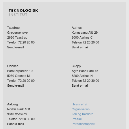
Taastrup
Aarhus
Gregersensvej 1
Kongsvang Allé 29
2630
Taastrup
8000
Aarhus C
Telefon 72 20 20 00
Telefon 72 20 20 00
Send e-mail
Send e-mail
Odense
Skejby
Forskerparken 10
Agro Food Park 15
5230
Odense M
8200
Aarhus N
Telefon 72 20 20 00
Telefon 72 20 30 00
Send e-mail
Send e-mail
Aalborg
Hvem er vi
Norbis Park 100
Organisation
9310
Vodskov
Job og Karriere
Telefon 72 20 30 00
Presse
Send e-mail
Persondatapolitik