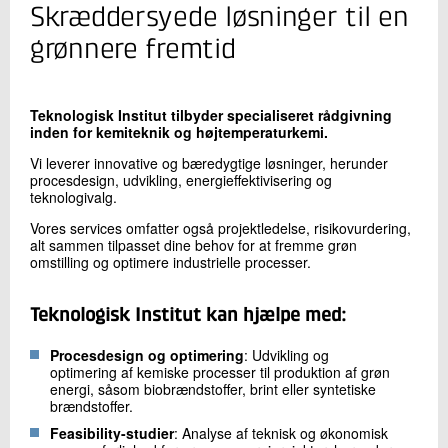
+45 72 20 31 61
Skræddersyede løsninger til en
Send e-mail
grønnere fremtid
Skriv til mig
Teknologisk Institut tilbyder specialiseret rådgivning
inden for kemiteknik og højtemperaturkemi.
Vi leverer innovative og bæredygtige løsninger, herunder
procesdesign, udvikling, energieffektivisering og
teknologivalg.
Vores services omfatter også projektledelse, risikovurdering,
alt sammen tilpasset dine behov for at fremme grøn
omstilling og optimere industrielle processer.
Send
Teknologisk Institut kan hjælpe med:
Procesdesign og optimering
: Udvikling og
optimering af kemiske processer til produktion af grøn
energi, såsom biobrændstoffer, brint eller syntetiske
brændstoffer.
Feasibility-studier
: Analyse af teknisk og økonomisk