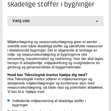
+45 72 20 22 57
skadelige stoffer i bygninger
Send e-mail
Vælg side
Skriv til mig
01.
Forside
02.
PCB
03.
Bly og andre tungmetaller
Miljøkortlægning og ressourcekortlægning giver et samlet
04.
Asbest
overblik over både skadelige stoffer og værdifulde ressourcer
05.
Selektiv nedrivning
i eksisterende bygninger. Det er afgørende at foretage en
06.
Miljø- og ressourcekoordinator i bygge- og
miljø- og ressourcekortlægning af bygningerne ved
anlægsprojekter
renovering, transformation og nedrivning, hvor der skal tages
hensyn til arbejdsmiljø, miljøpåvirkning og mulighederne for
07.
Autorisation for asbest og selektiv nedrivning
genbrug og genanvendelse af byggematerialer.
Hvad kan Teknologisk Institut hjælpe dig med?
Send
Hos Teknologisk Institut udfører vi miljøscreeninger og
detaljerede miljøkortlægninger og kombinerer dem med
ressourcekortlægning, så både risici og potentialer afdækkes.
Vi kan bl.a. hjælpe med:
Indledende miljøscreening af skadelige stoffer i
bygninger