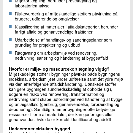
Miljøkortlægning, herunder prøvetagning og
laboratorieanalyse
Risikovurdering af miljøskadelige stoffers påvirkning på
brugere, udførende og omgivelser
Klassificering af materialer i affaldskategorier, herunder
farligt affald og genanvendelige fraktioner
Udarbejdelse af handlings- og saneringsplaner som
grundlag for projektering og udbud
Rådgivning om arbejdsmiljø ved renovering,
nedrivning, sanering og håndtering af byggeaffald
Hvorfor er miljø- og ressourcekortlægning vigtig?
Miljøskadelige stoffer i bygninger påvirker både bygningens
indeklima, arbejdsmiljøet under udførelse samt det ydre miljø
via den efterfølgende affaldshåndtering. Uønskede stoffer
kan gøre bygningen sundhedsskadelig at opholde sig i,
udgøre en risiko ved renovering, transformation og
nedrivning samt skabe udfordringer ved håndtering af bygge-
og anlægsaffald (genbrug, genanvendelse, forbrænding og
deponering). Samtidig rummer bygninger ofte betydelige
ressourcer i form af materialer, der kan genbruges eller
genanvendes, hvis de er korrekt identificeret og adskilt.
Understøtter cirkulært byggeri