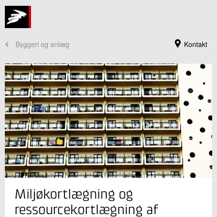
Byggeri og anlæg
Kontakt
Jeg er din kontaktperson
Miljøkortlægning og
Lene Dalvang
Seniorkonsulent
ressourcekortlægning af
Bæredygtigt byggeri