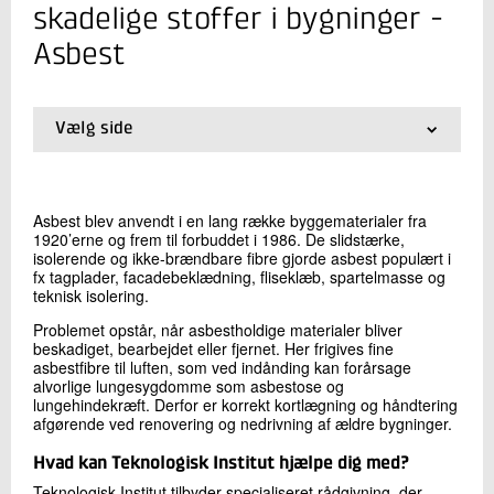
+45 72 20 22 57
skadelige stoffer i bygninger -
Send e-mail
Asbest
Skriv til mig
Vælg side
01.
Forside
02.
PCB
03.
Bly og andre tungmetaller
Asbest blev anvendt i en lang række byggematerialer fra
04.
Asbest
1920’erne og frem til forbuddet i 1986. De slidstærke,
05.
Selektiv nedrivning
isolerende og ikke-brændbare fibre gjorde asbest populært i
06.
Miljø- og ressourcekoordinator i bygge- og
fx tagplader, facadebeklædning, fliseklæb, spartelmasse og
anlægsprojekter
teknisk isolering.
07.
Autorisation for asbest og selektiv nedrivning
Problemet opstår, når asbestholdige materialer bliver
Send
beskadiget, bearbejdet eller fjernet. Her frigives fine
asbestfibre til luften, som ved indånding kan forårsage
alvorlige lungesygdomme som asbestose og
lungehindekræft. Derfor er korrekt kortlægning og håndtering
afgørende ved renovering og nedrivning af ældre bygninger.
Hvad kan Teknologisk Institut hjælpe dig med?
Teknologisk Institut tilbyder specialiseret rådgivning, der