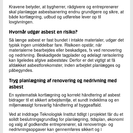
Kravene betyder, at bygherrer, rådgivere og entreprenører
skal planlægge asbestsanering endnu grundigere og sikre, at
både kortlægning, udbud og udførelse lever op til
lovgivningen.
Hvornår udgør asbest en risiko?
Så længe asbest er fast bundet i intakte materialer, udgør det
typisk ingen umiddelbar fare. Risikoen opstår, når
materialerne bearbejdes eller beskadiges, fx ved renovering
og nedrivning. Beskadigede tagplader og ødelagt rørisolering
kan ligeledes afgive asbeststøv. Derfor er det vigtigt at få
afdækket asbestforekomster, inden arbejdet planlægges og
påbegyndes.
Tryg planlægning af renovering og nedrivning med
asbest
En systematisk kortlægning og korrekt håndtering af asbest
bidrager til et sikkert arbejdsmiljø, et sundt indeklima og en
miljømæssigt forsvarlig håndtering af byggeaffald.
Ved at inddrage Teknologisk Institut tidligt i projektet får du et
solidt beslutningsgrundlag for planlægning, tidsplan, økonomi
og valg af godkendte entreprenører, så renoverings- og
nedrivningsopgaver kan gennemføres sikkert og i