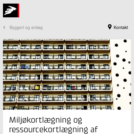
Byggeri og anlæg
Kontakt
Jeg er din kontaktperson
Miljøkortlægning og
Lene Dalvang
Seniorkonsulent
ressourcekortlægning af
Bæredygtigt byggeri