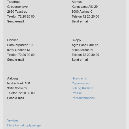
Taastrup
Aarhus
Gregersensvej 1
Kongsvang Allé 29
2630
Taastrup
8000
Aarhus C
Telefon 72 20 20 00
Telefon 72 20 20 00
Send e-mail
Send e-mail
Odense
Skejby
Forskerparken 10
Agro Food Park 15
5230
Odense M
8200
Aarhus N
Telefon 72 20 20 00
Telefon 72 20 30 00
Send e-mail
Send e-mail
Aalborg
Hvem er vi
Norbis Park 100
Organisation
9310
Vodskov
Job og Karriere
Telefon 72 20 30 00
Presse
Send e-mail
Persondatapolitik
Vejviser
Flere kontaktoplysninger