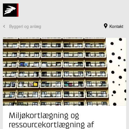
Byggeri og anlæg
Kontakt
Jeg er din kontaktperson
Miljøkortlægning og
Lene Dalvang
Seniorkonsulent
ressourcekortlægning af
Bæredygtigt byggeri