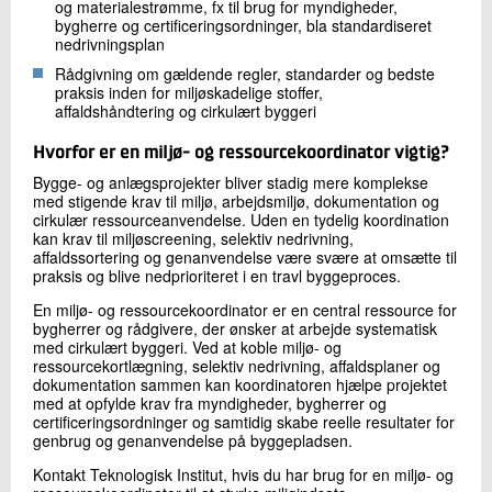
og materialestrømme, fx til brug for myndigheder,
bygherre og certificeringsordninger, bla standardiseret
nedrivningsplan
Rådgivning om gældende regler, standarder og bedste
praksis inden for miljøskadelige stoffer,
affaldshåndtering og cirkulært byggeri
Hvorfor er en miljø- og ressourcekoordinator vigtig?
Bygge- og anlægsprojekter bliver stadig mere komplekse
med stigende krav til miljø, arbejdsmiljø, dokumentation og
cirkulær ressourceanvendelse. Uden en tydelig koordination
kan krav til miljøscreening, selektiv nedrivning,
affaldssortering og genanvendelse være svære at omsætte til
praksis og blive nedprioriteret i en travl byggeproces.
En miljø- og ressourcekoordinator er en central ressource for
bygherrer og rådgivere, der ønsker at arbejde systematisk
med cirkulært byggeri. Ved at koble miljø- og
ressourcekortlægning, selektiv nedrivning, affaldsplaner og
dokumentation sammen kan koordinatoren hjælpe projektet
med at opfylde krav fra myndigheder, bygherrer og
certificeringsordninger og samtidig skabe reelle resultater for
genbrug og genanvendelse på byggepladsen.
Kontakt Teknologisk Institut, hvis du har brug for en miljø- og