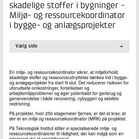
+45 72 20 22 57
skadelige stoffer i bygninger -
Send e-mail
Miljø- og ressourcekoordinator
i bygge- og anlægsprojekter
Skriv til mig
Vælg side
01.
Forside
02.
PCB
03.
Bly og andre tungmetaller
En miljø- og ressourcekoordinator sikrer, at miljøforhold,
04.
Asbest
skadelige stoffer og ressourceudnyttelse tænkes ind i bygge-
05.
Selektiv nedrivning
og anlægsprojekter fra start til slut. Det reducerer risikoen for
06.
Miljø- og ressourcekoordinator i bygge- og
uforudsete omkostninger, forsinkelser og
anlægsprojekter
arbejdsmiljøproblemer og øger potentialet for genbrug og
Send
genanvendelse i både renovering, nybyggeri og selektiv
07.
Autorisation for asbest og selektiv nedrivning
nedrivning.
På projekter, hvor 250 etagemeter fjernes, er det et krav, at
der er en miljø og ressourcekoordinator (MRK) på projektet.
På Teknologisk Institut stiller vi specialiserede miljø- og
ressourcekoordinatorer til rådighed, der kan indgå som en
integreret del af projektteamet.