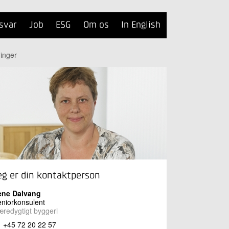
svar
Job
ESG
Om os
In English
ninger
eg er din kontaktperson
ene Dalvang
niorkonsulent
redygtigt byggeri
+45 72 20 22 57