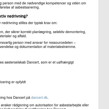
arlig person med de nødvendige kompetencer og viden om
dførelse af asbestsanering.
ektiv nedrivning?
tiv nedrivning stilles der typisk krav om:
m, der sikrer korrekt planlægning, selektiv demontering,
erialer og affald.
nsvarlig person med ansvar for ressourcedelen –
nvendelse og dokumentation af materialestrømme.
ores søsterselskab Dancert, som er et uafhængigt
icering er opfyldt
ning hos Dancert på
dancert.dk
.
d ønsker rådgivning om autorisation for asbestarbejde eller