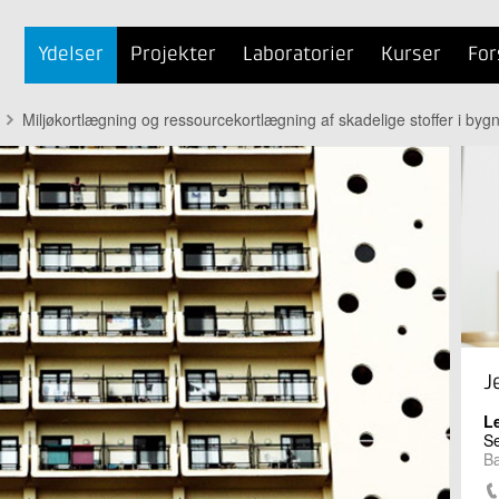
Ydelser
Projekter
Laboratorier
Kurser
For
Miljøkortlægning og ressourcekortlægning af skadelige stoffer i byg
J
L
Se
Bæ