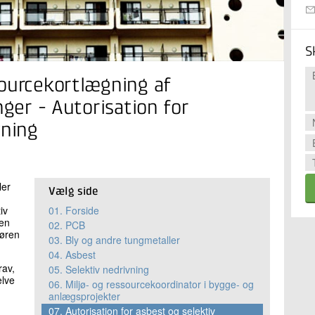
S
sourcekortlægning af
nger - Autorisation for
vning
ler
Vælg side
iv
01.
Forside
den
02.
PCB
nøren
03.
Bly og andre tungmetaller
04.
Asbest
rav,
05.
Selektiv nedrivning
elve
06.
Miljø- og ressourcekoordinator i bygge- og
anlægsprojekter
07.
Autorisation for asbest og selektiv