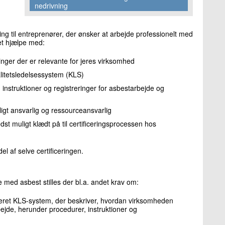
nedrivning
ning til entreprenører, der ønsker at arbejde professionelt med
et hjælpe med:
eringer der er relevante for jeres virksomhed
litetsledelsessystem (KLS)
instruktioner og registreringer for asbestarbejde og
igt ansvarlig og ressourceansvarlig
dst muligt klædt på til certificeringsprocessen hos
l af selve certificeringen.
jde med asbest stilles der bl.a. andet krav om:
eret KLS-system, der beskriver, hvordan virksomheden
ejde, herunder procedurer, instruktioner og