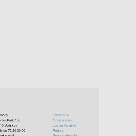
lborg
Hvem er vi
rbis Park 100
Organisation
10
Vodskov
Job og Karriere
lefon 72 20 30 00
Presse
nd e-mail
Persondatapolitik