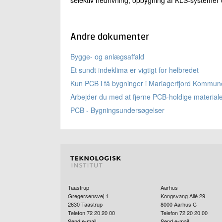
selektiv nedrivning, opbygning af KLS-systemer og
Andre dokumenter
Bygge- og anlægsaffald
Et sundt indeklima er vigtigt for helbredet
Kun PCB i få bygninger i Mariagerfjord Kommun
Arbejder du med at fjerne PCB-holdige material
PCB - Bygningsundersøgelser
Taastrup
Aarhus
Gregersensvej 1
Kongsvang Allé 29
2630
Taastrup
8000
Aarhus C
Telefon 72 20 20 00
Telefon 72 20 20 00
Send e-mail
Send e-mail