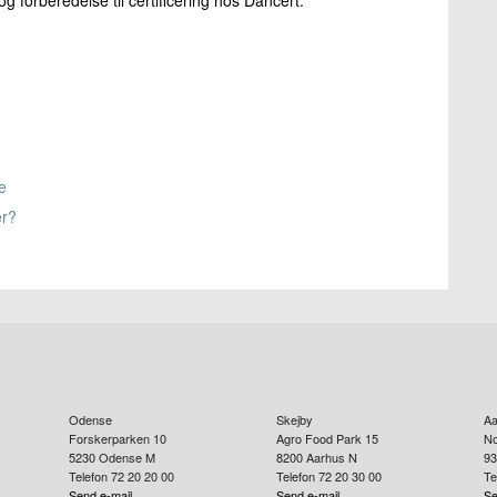
 forberedelse til certificering hos Dancert.
e
er?
Odense
Skejby
Aa
Forskerparken 10
Agro Food Park 15
No
5230
Odense M
8200
Aarhus N
93
Telefon 72 20 20 00
Telefon 72 20 30 00
Te
Send e-mail
Send e-mail
Se