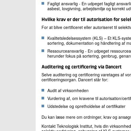
Fagligt ansvarlig - En udpeget fagligt ansv
asbest, lovgivning, arbejdsmiljø og korrekt u
Hvilke krav er der til autorisation for sel
For at blive certificeret eller autoriseret til selek
Kvalitetsledelsessystem (KLS) –
Et KLS-syste
sortering, dokumentation og håndtering af mat
Ressourceansvarlig -
En udpeget ressourcea
herunder fokus på sortering, genbrug, gena
Auditering og certificering via Dancert
Selve auditering og certificering varetages af v
certificeringsorgan. Dancert står for:
Audit af virksomheden
Vurdering af, om kravene til autorisation/certif
Udstedelse og opretholdelse af certifikater
Du kan læse mere om ordninger, krav og ansøg
Kontakt Teknologisk Institut, hvis din virksomhe