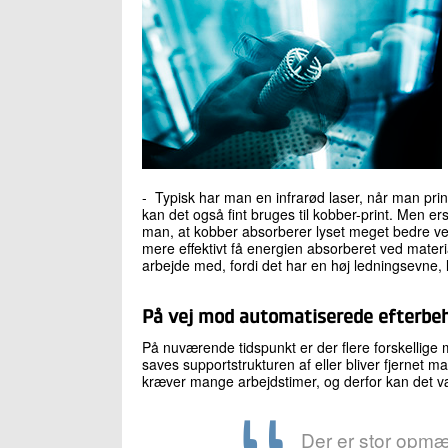
- Typisk har man en infrarød laser, når man print
kan det også fint bruges til kobber-print. Men e
man, at kobber absorberer lyset meget bedre ve
mere effektivt få energien absorberet ved materi
arbejde med, fordi det har en høj ledningsevne, 
På vej mod automatiserede efterbe
På nuværende tidspunkt er der flere forskellige me
saves supportstrukturen af eller bliver fjernet 
kræver mange arbejdstimer, og derfor kan det v
Der er stor opmæ