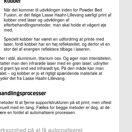
kobber
Når det kommer til udviklingen inden for Powder Bed
Fusion, er det ifølge Lasse Haahr-Lillevang særligt print af
kobber med laser og udviklingen af
efterbehandlingsmetoder, man skal holde et vågent øje
med.
Specielt kobber har været en udfordring at printe med
laser, fordi kobber har en høj refleksivitet, og derfor vil en
stor del af energien reflektere tilbage i laseren.
er i stål, aluminium, titanium osv. Og øger man intensiteten,
rstatter man den infrarøde laser med en grøn laser, udnytter
d grønt lys end ved infrarødt lys. På den måde kan man
alet – og kobber er jo et rigtigt spændende materiale at
lyder det fra Lasse Haahr-Lillevang.
handlingsprocesser
toder til at fjerne supportstrukturen på sit print, men oftest
manuelt med en tang. Fælles for begge metoder er dog, at de
ære en fordel at automatisere processen.
rksomhed på at få automatiseret