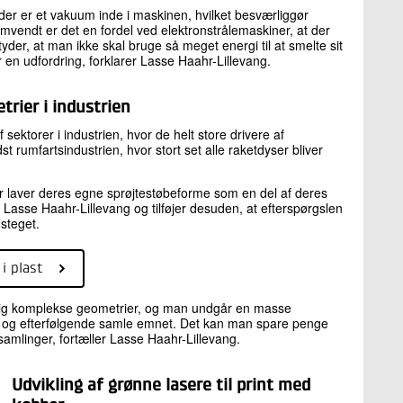
 der er et vakuum inde i maskinen, hvilket besværliggør
 Omvendt er det en fordel ved elektronstrålemaskiner, at der
yder, at man ikke skal bruge så meget energi til at smelte sit
or en udfordring, forklarer Lasse Haahr-Lillevang.
rier i industrien
ektorer i industrien, hvor de helt store drivere af
ndst rumfartsindustrien, hvor stort set alle raketdyser bliver
 der laver deres egne sprøjtestøbeforme som en del af deres
er Lasse Haahr-Lillevang og tilføjer desuden, at efterspørgslen
steget.
i plast
kelig komplekse geometrier, og man undgår en masse
jde og efterfølgende samle emnet. Det kan man spare penge
amlinger, fortæller Lasse Haahr-Lillevang.
Udvikling af grønne lasere til print med