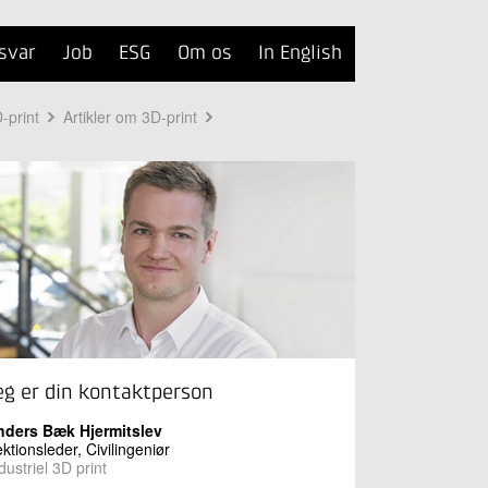
svar
Job
ESG
Om os
In English
-print
Artikler om 3D-print
eg er din kontaktperson
nders Bæk Hjermitslev
ktionsleder, Civilingeniør
dustriel 3D print