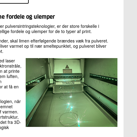
ne fordele og ulemper
pulversintringsteknologier, er der store forskelle i
lige fordele og ulemper for de to typer af print.
er, skal limen efterfølgende brændes væk fra pulveret.
iver varmet op til nær smeltepunktet, og pulveret bliver
et.
ed laser
tronstråle,
 at printe
em luften,
n
r at få en
logien, når
r emnet
af varmen.
tstruktur,
det fra 3D-
ogisk