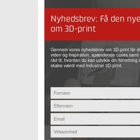
Nyhedsbrev: Få den nye
om 3D-print
Gennem vores nyhedsbrev om 3D-print får d
viden og inspiration, spændende cases samt
råd til, hvordan du kan udvikle din forretning 
skabe værdi med Industriel 3D-print.