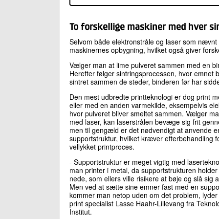
To forskellige maskiner med hver si
Selvom både elektronstråle og laser som nævnt er 
maskinernes opbygning, hvilket også giver forskel
Vælger man at lime pulveret sammen med en bind
Herefter følger sintringsprocessen, hvor emnet bl
sintret sammen de steder, binderen før har sidd
Den mest udbredte printteknologi er dog print m
eller med en anden varmekilde, eksempelvis elek
hvor pulveret bliver smeltet sammen. Vælger man
med laser, kan laserstrålen bevæge sig frit genn
men til gengæld er det nødvendigt at anvende e
supportstruktur, hvilket kræver efterbehandling fo
vellykket printproces.
- Supportstruktur er meget vigtig med lasertekno
man printer i metal, da supportstrukturen holde
nede, som ellers ville risikere at bøje og slå sig 
Men ved at sætte sine emner fast med en suppor
kommer man netop uden om det problem, lyder 
print specialist Lasse Haahr-Lillevang fra Teknol
Institut.