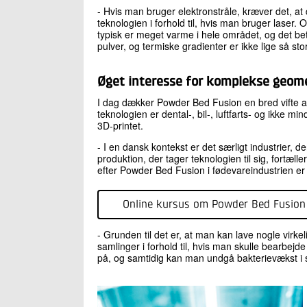
- Hvis man bruger elektronstråle, kræver det, at
teknologien i forhold til, hvis man bruger laser.
typisk er meget varme i hele området, og det bet
pulver, og termiske gradienter er ikke lige så st
Øget interesse for komplekse geomet
I dag dækker Powder Bed Fusion en bred vifte af s
teknologien er dental-, bil-, luftfarts- og ikke mi
3D-printet.
- I en dansk kontekst er det særligt industrier,
produktion, der tager teknologien til sig, fortæll
efter Powder Bed Fusion i fødevareindustrien er 
Online kursus om Powder Bed Fusion 
- Grunden til det er, at man kan lave nogle vir
samlinger i forhold til, hvis man skulle bearbe
på, og samtidig kan man undgå bakterievækst i s