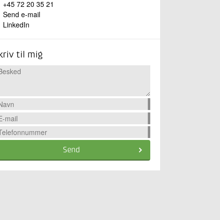
+45 72 20 35 21
Send e-mail
LinkedIn
kriv til mig
Send