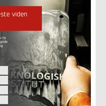
ste viden
u ny
 gode
og