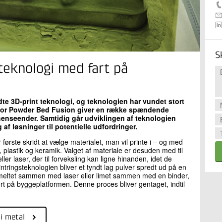
S
teknologi med fart på
e 3D-print teknologi, og teknologien har vundet stort
, for Powder Bed Fusion giver en række spændende
 henseender. Samtidig går udviklingen af teknologien
af løsninger til potentielle udfordringer.
rste skridt at vælge materialet, man vil printe i – og med
plastik og keramik. Valget af materiale er desuden med til
ler laser, der til forveksling kan ligne hinanden, idet de
ntringsteknologien bliver et tyndt lag pulver spredt ud på en
 smeltet sammen med laser eller limet sammen med en binder,
ørt på byggeplatformen. Denne proces bliver gentaget, indtil
i metal