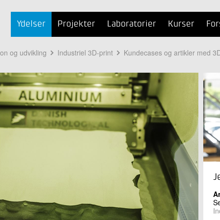
Ydelser
Projekter
Laboratorier
Kurser
For
ion og udvikling
Industriel 3D-print
Kundecases og artikler med 3D
J
A
Se
In