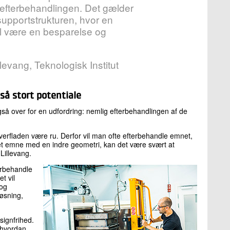
f efterbehandlingen. Det gælder
 supportstrukturen, hvor en
il være en besparelse og
levang, Teknologisk Institut
å stort potentiale
så over for en udfordring: nemlig efterbehandlingen af de
verfladen være ru. Derfor vil man ofte efterbehandle emnet,
t emne med en indre geometri, kan det være svært at
Lillevang.
terbehandle
t vil
 og
løsning,
signfrihed.
, hvordan