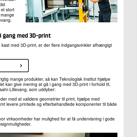
dst
et stort
ne mange
evang.
 i gang med 3D-print
 kast med 3D-print, er der flere indgangsvinkler afhængigt
rigtig mange produkter, så kan Teknologisk Institut hjælpe
t kan give mening at gå i gang med 3D-print i forhold til,
Haahr-Lillevang, som uddyber:
der med at validere geometrier til print, hjælpe med
samt levere printede og efterbehandlede komponenter til både
vor virksomheder har mulighed for at få undervisning i gode
designmuligheder.