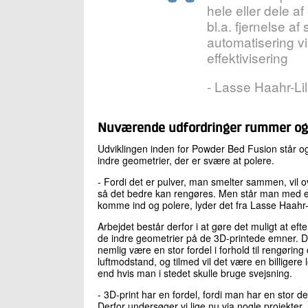
hele eller dele a
bl.a. fjernelse af
automatisering v
effektivisering
- Lasse Haahr-Lil
Nuværende udfordringer rummer ogs
Udviklingen inden for Powder Bed Fusion står og
indre geometrier, der er svære at polere.
- Fordi det er pulver, man smelter sammen, vil o
så det bedre kan rengøres. Men står man med e
komme ind og polere, lyder det fra Lasse Haahr-
Arbejdet består derfor i at gøre det muligt at ef
de indre geometrier på de 3D-printede emner. De
nemlig være en stor fordel i forhold til rengøring
luftmodstand, og tilmed vil det være en billigere 
end hvis man i stedet skulle bruge svejsning.
- 3D-print har en fordel, fordi man har en stor de
Derfor undersøger vi lige nu via nogle projekter