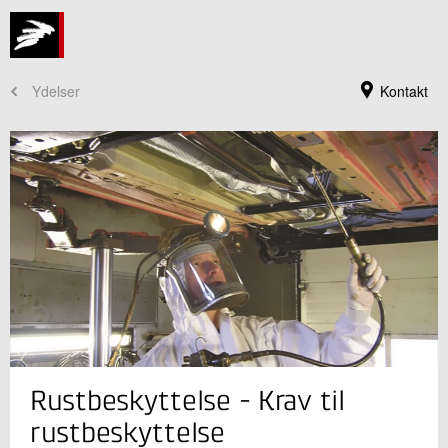
Ydelser
Kontakt
Jeg er din kontaktperson
Rustbeskyttelse - Krav til
Victor Stjerne
Konsulent
rustbeskyttelse
Automobilteknik