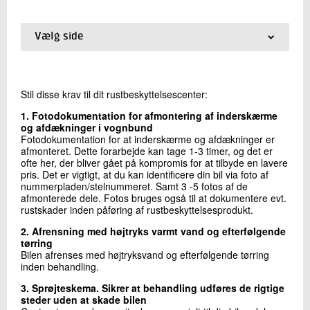
+45 72 20 30 09
Send e-mail
Vælg side
01.
Teknologisk Institut kvalitetskontrollerer din bils
rustbeskyttelse
Skriv til mig
02.
Tilmelding til stikprøvekontrol
Stil disse krav til dit rustbeskyttelsescenter:
03.
Krav til rustbeskyttelse
04.
Hvorfor supplerende rustbeskyttelse?
1. Fotodokumentation for afmontering af inderskærme
05.
Anbefalinger fra FDM og Teknologisk Institut
og afdækninger i vognbund
Fotodokumentation for at inderskærme og afdækninger er
06.
Anbefalinger fra bilimportørerne og Teknologisk
afmonteret. Dette forarbejde kan tage 1-3 timer, og det er
Institut
ofte her, der bliver gået på kompromis for at tilbyde en lavere
07.
Find godkendt rustbeskyttelsescenter
pris. Det er vigtigt, at du kan identificere din bil via foto af
08.
Årsberetninger og teknisk protokol
nummerpladen/stelnummeret. Samt 3 -5 fotos af de
09.
Links
afmonterede dele. Fotos bruges også til at dokumentere evt.
Send
10.
Information til rustbeskyttelsescentrene
rustskader inden påføring af rustbeskyttelsesprodukt.
2. Afrensning med højtryks varmt vand og efterfølgende
tørring
Bilen afrenses med højtryksvand og efterfølgende tørring
inden behandling.
3. Sprøjteskema. Sikrer at behandling udføres de rigtige
steder uden at skade bilen