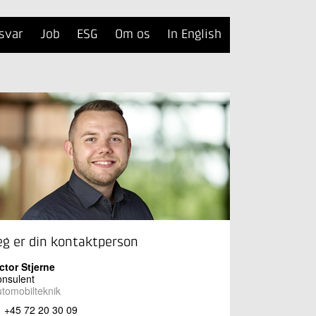
svar
Job
ESG
Om os
In English
eg er din kontaktperson
ctor Stjerne
nsulent
tomobilteknik
+45 72 20 30 09