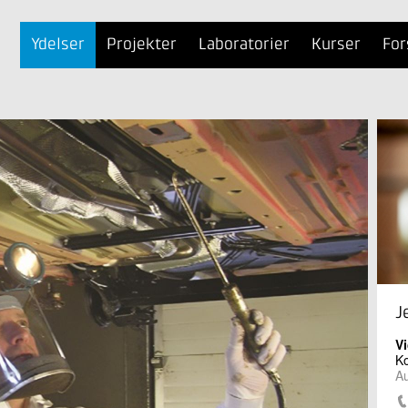
Ydelser
Projekter
Laboratorier
Kurser
For
J
Vi
Ko
Au