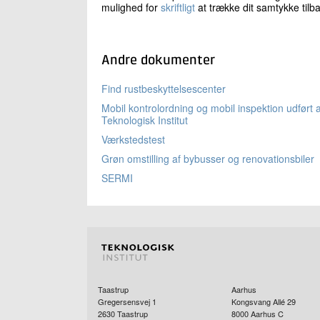
mulighed for
skriftligt
at trække dit samtykke tilb
Andre dokumenter
Find rustbeskyttelsescenter
Mobil kontrolordning og mobil inspektion udført a
Teknologisk Institut
Værkstedstest
Grøn omstilling af bybusser og renovationsbiler
SERMI
Taastrup
Aarhus
Gregersensvej 1
Kongsvang Allé 29
2630
Taastrup
8000
Aarhus C