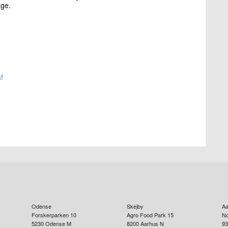
age.
f
Odense
Skejby
Aa
Forskerparken 10
Agro Food Park 15
No
5230
Odense M
8200
Aarhus N
93