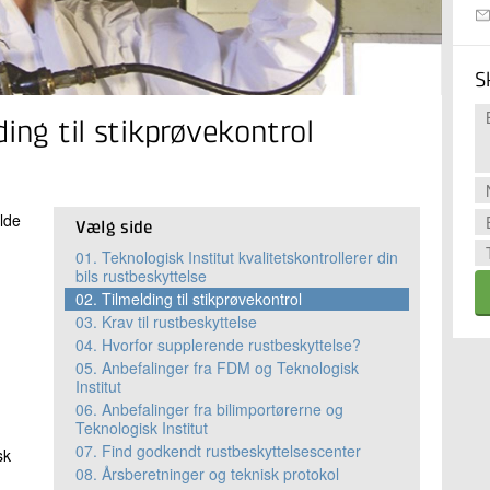
S
ing til stikprøvekontrol
lde
Vælg side
01.
Teknologisk Institut kvalitetskontrollerer din
bils rustbeskyttelse
02.
Tilmelding til stikprøvekontrol
03.
Krav til rustbeskyttelse
04.
Hvorfor supplerende rustbeskyttelse?
05.
Anbefalinger fra FDM og Teknologisk
Institut
06.
Anbefalinger fra bilimportørerne og
Teknologisk Institut
07.
Find godkendt rustbeskyttelsescenter
sk
08.
Årsberetninger og teknisk protokol