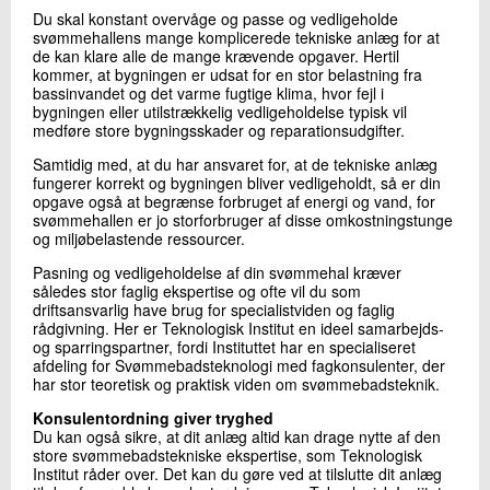
Du skal konstant overvåge og passe og vedligeholde
svømmehallens mange komplicerede tekniske anlæg for at
de kan klare alle de mange krævende opgaver. Hertil
kommer, at bygningen er udsat for en stor belastning fra
bassinvandet og det varme fugtige klima, hvor fejl i
bygningen eller utilstrækkelig vedligeholdelse typisk vil
medføre store bygningsskader og reparationsudgifter.
Samtidig med, at du har ansvaret for, at de tekniske anlæg
fungerer korrekt og bygningen bliver vedligeholdt, så er din
opgave også at begrænse forbruget af energi og vand, for
svømmehallen er jo storforbruger af disse omkostningstunge
og miljøbelastende ressourcer.
Pasning og vedligeholdelse af din svømmehal kræver
således stor faglig ekspertise og ofte vil du som
driftsansvarlig have brug for specialistviden og faglig
rådgivning. Her er Teknologisk Institut en ideel samarbejds-
og sparringspartner, fordi Instituttet har en specialiseret
afdeling for Svømmebadsteknologi med fagkonsulenter, der
har stor teoretisk og praktisk viden om svømmebadsteknik.
Konsulentordning giver tryghed
Du kan også sikre, at dit anlæg altid kan drage nytte af den
store svømmebadstekniske ekspertise, som Teknologisk
Institut råder over. Det kan du gøre ved at tilslutte dit anlæg