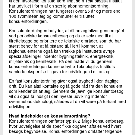
til den favorable konsulentordning, som Teknologisk Institut
har udviklet i form af en særlig abonnementsordning.
Konsulentordningen har fungeret i over 25 år og mere end
100 svømmeanlæg og kommuner er tilsluttet
konsulentordningen.
Konsulentordningen betyder, at dit anlæg bliver gennemgået
ved periodiske konsulentbesøg og du er selv med til at
tilrettelægge og prioritere de tekniske områder, som du har
størst behov for at få bistand til. Hertil kommer, at
fagkonsulenterne også kan trække på Instituttets øvrige
specialafdelinger indenfor bygningsteknik, energiteknik,
miljøteknik og kemiteknik. På den måde vil du gennem
konsulentordningen kunne udnytte Teknologisk Instituts
samlede ekspertise til gavn for udviklingen i dit anlæg.
En fast konsulentordning giver også tryghed i den daglige
drift. Du kan altid kontakte og få gode råd fra den konsulent,
som kender dit anlæg. Gennem de jævnlige konsulentbesøg
vil du også få indsigt i den nyeste udvikling indenfor
svømmebadsteknologi, således at du vil være på forkant med
udviklingen.
Hvad indeholder en konsulentordning?
Konsulentordningen omfatter typisk 2 årlige konsulentbesøg,
hvor udvælgelse af de specifikke opgaver aftales ved hvert
besøgs begyndelse. Konsulentordningen omfatter følgende