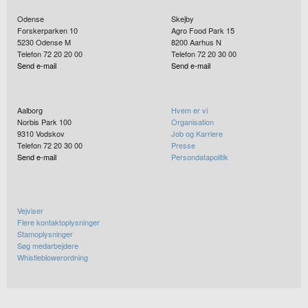
Odense
Skejby
Forskerparken 10
Agro Food Park 15
5230
Odense M
8200
Aarhus N
Telefon 72 20 20 00
Telefon 72 20 30 00
Send e-mail
Send e-mail
Aalborg
Hvem er vi
Norbis Park 100
Organisation
9310
Vodskov
Job og Karriere
Telefon 72 20 30 00
Presse
Send e-mail
Persondatapolitik
Vejviser
Flere kontaktoplysninger
Stamoplysninger
Søg medarbejdere
Whistleblowerordning