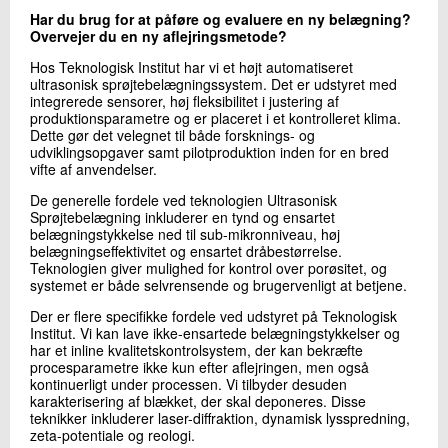
+45 72 20 21 34
Har du brug for at påføre og evaluere en ny belægning?
Send e-mail
Overvejer du en ny aflejringsmetode?
Hos Teknologisk Institut har vi et højt automatiseret
ultrasonisk sprøjtebelægningssystem. Det er udstyret med
integrerede sensorer, høj fleksibilitet i justering af
Skriv til mig
produktionsparametre og er placeret i et kontrolleret klima.
Dette gør det velegnet til både forsknings- og
udviklingsopgaver samt pilotproduktion inden for en bred
vifte af anvendelser.
De generelle fordele ved teknologien Ultrasonisk
Sprøjtebelægning inkluderer en tynd og ensartet
belægningstykkelse ned til sub-mikronniveau, høj
belægningseffektivitet og ensartet dråbestørrelse.
Teknologien giver mulighed for kontrol over porøsitet, og
systemet er både selvrensende og brugervenligt at betjene.
Send
Der er flere specifikke fordele ved udstyret på Teknologisk
Institut. Vi kan lave ikke-ensartede belægningstykkelser og
har et inline kvalitetskontrolsystem, der kan bekræfte
procesparametre ikke kun efter aflejringen, men også
kontinuerligt under processen. Vi tilbyder desuden
karakterisering af blækket, der skal deponeres. Disse
teknikker inkluderer laser-diffraktion, dynamisk lysspredning,
zeta-potentiale og reologi.